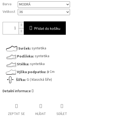
Měrná
Barva
cena:
Velikost
Přidat do košíku
Svršek:
syntetika
Podšívka:
syntetika
Stélka:
syntetika
Výška podpatku:
3
Cm
Šířka:
G ( klasická šíře)
Detailní informace
ZEPTAT SE
HLÍDAT
SDÍLET