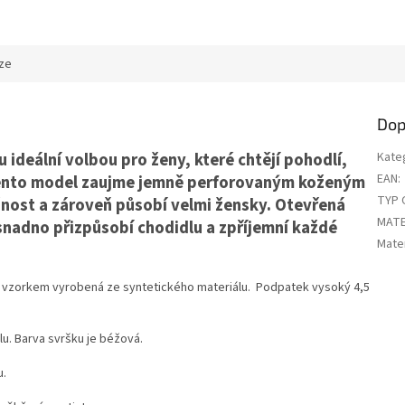
ze
Dop
ideální volbou pro ženy, které chtějí pohodlí,
Kate
EAN
:
 Tento model zaujme jemně perforovaným koženým
TYP 
šnost a zároveň působí velmi žensky. Otevřená
MATE
nadno přizpůsobí chodidlu a zpříjemní každé
Mater
 vzorkem vyrobená ze syntetického materiálu. Podpatek vysoký 4,5
u. Barva svršku je béžová.
u.