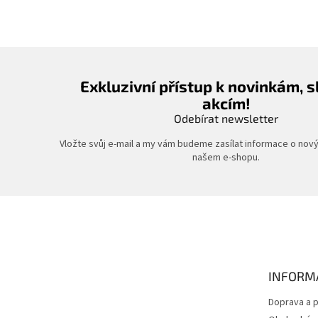
Exkluzivní přístup k novinkám, 
akcím!
Odebírat newsletter
Vložte svůj e-mail a my vám budeme zasílat informace o nov
našem e-shopu.
Z
á
p
a
t
INFORM
í
Doprava a p