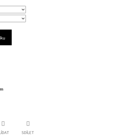
íku
Cm
LÍDAT
SDÍLET