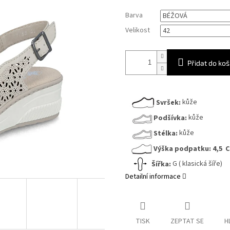
Měrná
Barva
cena:
Velikost
Přidat do koš
Svršek:
kůže
Podšívka:
kůže
Stélka:
kůže
Výška podpatku:
4,5 
Šířka:
G ( klasická šíře)
Detailní informace
TISK
ZEPTAT SE
H