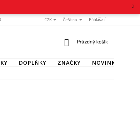
CZK
Čeština
BOŽÍ
REKLAMAČNÍ ŘÁD
OCHRANA OSOBNÍCH ÚDAJŮ
Přihlášení
KONTAKT
NÁKUPNÍ
Prázdný košík
KOŠÍK
KY
DOPLŇKY
ZNAČKY
NOVINKY
SL