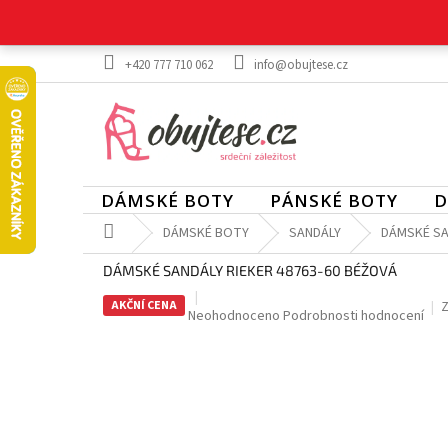
Přejít
na
obsah
+420 777 710 062
info@obujtese.cz
DÁMSKÉ BOTY
PÁNSKÉ BOTY
D
Domů
DÁMSKÉ BOTY
SANDÁLY
DÁMSKÉ SA
DÁMSKÉ SANDÁLY RIEKER 48763-60 BÉŽOVÁ
AKČNÍ CENA
Z
Průměrné
Neohodnoceno
Podrobnosti hodnocení
hodnocení
produktu
je
0,0
z
5