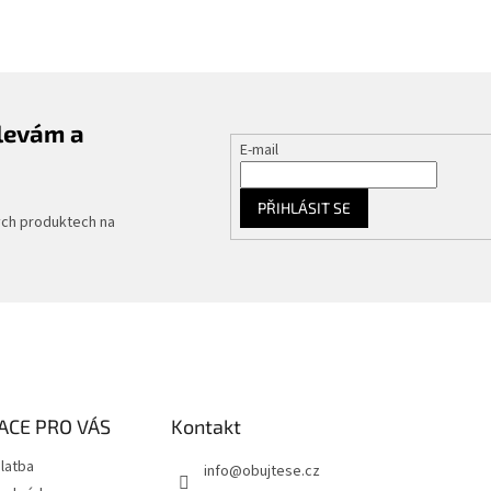
slevám a
E-mail
PŘIHLÁSIT SE
ých produktech na
ACE PRO VÁS
Kontakt
latba
info
@
obujtese.cz