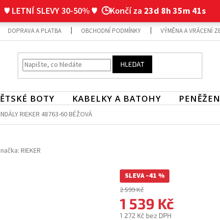
♥ LETNÍ SLEVY 30-50% ♥
🕒Končí za
23d 8h 35m 40s
DOPRAVA A PLATBA
OBCHODNÍ PODMÍNKY
VÝMĚNA A VRÁCENÍ Z
HLEDAT
ĚTSKÉ BOTY
KABELKY A BATOHY
PENĚŽEN
NDÁLY RIEKER 48763-60 BÉŽOVÁ
načka:
RIEKER
SLEVA -41 %
2 599 Kč
1 539 Kč
1 272 Kč bez DPH