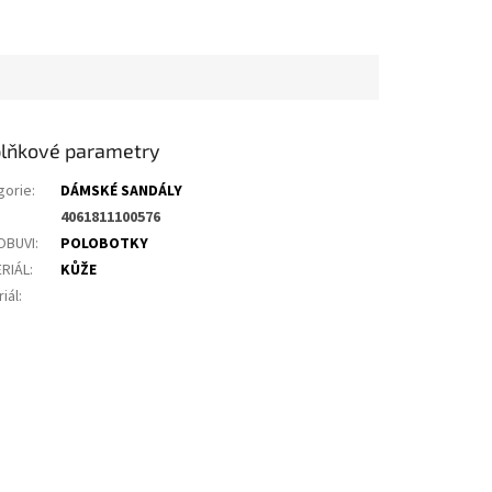
lňkové parametry
gorie
:
DÁMSKÉ SANDÁLY
4061811100576
OBUVI
:
POLOBOTKY
RIÁL
:
KŮŽE
iál
: