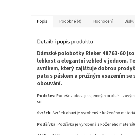
Popis
Podobné (4)
Hodnocení
Disku
Detailní popis produktu
Dámské polobotky Rieker 48763-60 jsou 
lehkost a elegantní vzhled v jednom.
svrškem, který zajišťuje dobrou prody
pata s páskem a pružným vsazením se s
obouvání.
Podešev:
Podešev obuvi je s jemným protiskluzovým
cm.
Svršek:
Svršek obuvi je vyrobený z koženého materiál
Podšívka:
Podšívka je vyrobená z koženého materiál