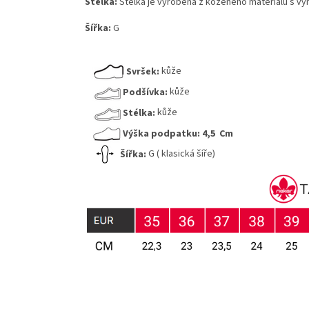
Stélka:
Stélka je vyrobená z koženého materiálu s vy
Šířka:
G
Svršek:
kůže
Podšívka:
kůže
Stélka:
kůže
Výška podpatku:
4,5 Cm
Šířka:
G ( klasická šíře)