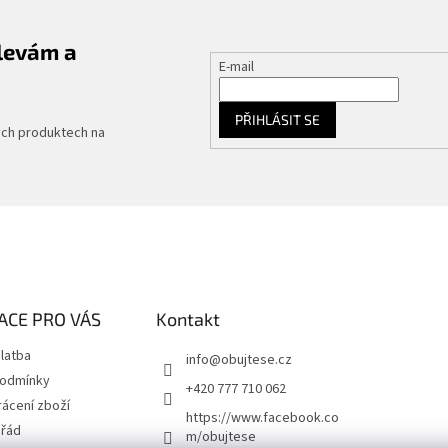
slevám a
E-mail
PŘIHLÁSIT SE
ých produktech na
ACE PRO VÁS
Kontakt
latba
info
@
obujtese.cz
podmínky
+420 777 710 062
ácení zboží
https://www.facebook.co
 řád
m/obujtese