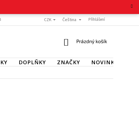
CZK
Čeština
BOŽÍ
REKLAMAČNÍ ŘÁD
OCHRANA OSOBNÍCH ÚDAJŮ
Přihlášení
KONTAKT
NÁKUPNÍ
Prázdný košík
KOŠÍK
KY
DOPLŇKY
ZNAČKY
NOVINKY
SL