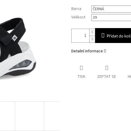
Měrná
Barva
cena:
Velikost
Přidat do koš
Detailní informace
TISK
ZEPTAT SE
H