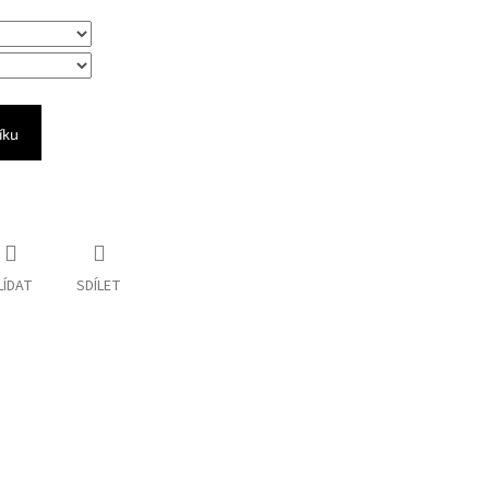
íku
LÍDAT
SDÍLET