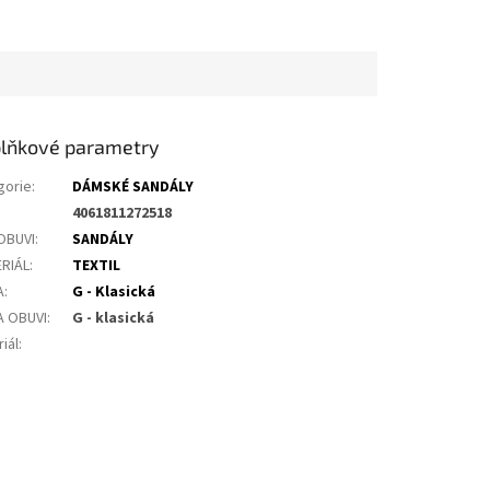
lňkové parametry
gorie
:
DÁMSKÉ SANDÁLY
4061811272518
OBUVI
:
SANDÁLY
RIÁL
:
TEXTIL
A
:
G - Klasická
A OBUVI
:
G - klasická
iál
: