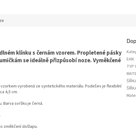
ze
Dop
dlném klínku s černám vzorem. Propletené pásky
Kate
EAN
:
gumičkám se ideálně přizpůsobí noze. Vyměkčené
TYP 
MATE
ŠÍŘK
vzorkem vyrobená ze syntetického materiálu. Podešev je flexibilní
ŠÍŘK
cca 4,5 cm.
Mater
u. Barva svršku je černá.
.
pro změkčení došlapu.