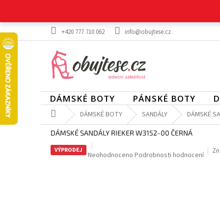
Přejít
na
obsah
+420 777 710 062
info@obujtese.cz
DÁMSKÉ BOTY
PÁNSKÉ BOTY
D
Domů
DÁMSKÉ BOTY
SANDÁLY
DÁMSKÉ SA
DÁMSKÉ SANDÁLY RIEKER W3152-00 ČERNÁ
VÝPRODEJ
Zn
Průměrné
Neohodnoceno
Podrobnosti hodnocení
hodnocení
produktu
je
0,0
z
5