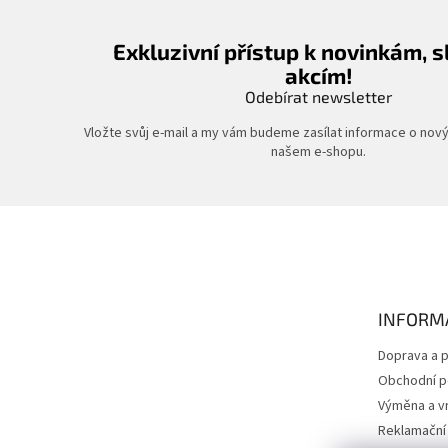
Exkluzivní přístup k novinkám, 
akcím!
Odebírat newsletter
Vložte svůj e-mail a my vám budeme zasílat informace o nov
našem e-shopu.
Z
á
p
a
t
INFORM
í
Doprava a p
Obchodní 
Výměna a vr
Reklamační