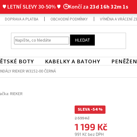
♥ LETNÍ SLEVY 30-50% ♥
🕒Končí za
23d 16h 32m 1s
DOPRAVA A PLATBA
OBCHODNÍ PODMÍNKY
VÝMĚNA A VRÁCENÍ Z
HLEDAT
ĚTSKÉ BOTY
KABELKY A BATOHY
PENĚŽEN
NDÁLY RIEKER W3152-00 ČERNÁ
ačka:
RIEKER
SLEVA -54 %
2 599 Kč
1 199 Kč
991 Kč bez DPH