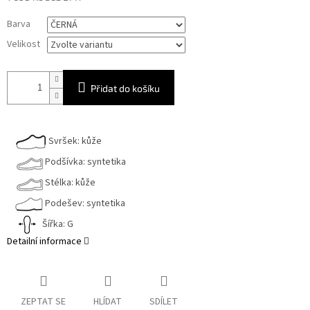
Měrná
Barva
cena:
Velikost
Přidat do košíku
Svršek: kůže
Podšívka: syntetika
Stélka: kůže
Podešev: syntetika
Šířka: G
Detailní informace
ZEPTAT SE
HLÍDAT
SDÍLET