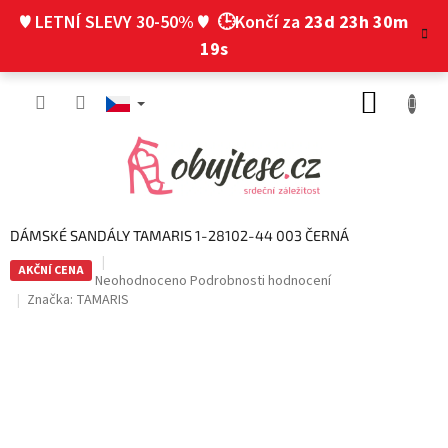
Přejít
♥ LETNÍ SLEVY 30-50% ♥
🕒Končí za
23d 23h 30m
na
obsah
18s
NÁKUP
KOŠÍK
DÁMSKÉ SANDÁLY TAMARIS 1-28102-44 003 ČERNÁ
AKČNÍ CENA
Průměrné
Neohodnoceno
Podrobnosti hodnocení
hodnocení
Značka:
TAMARIS
produktu
je
0,0
z
5
hvězdiček.