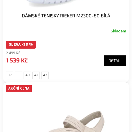
DÁMSKÉ TENISKY RIEKER M2300-80 BÍLÁ
Skladem
SLEVA -38 %
2 499 Kč
1 539 Kč
DETAIL
37
38
40
41
42
AKČNÍ CENA