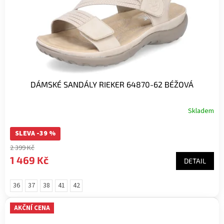
DÁMSKÉ SANDÁLY RIEKER 64870-62 BÉŽOVÁ
Skladem
SLEVA -39 %
2 399 Kč
1 469 Kč
DETAIL
36
37
38
41
42
AKČNÍ CENA