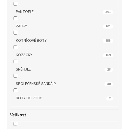
WONDERS
52
PANTOFLE
361
ZAXY
19
ŽABKY
101
KOTNÍKOVÉ BOTY
755
KOZAČKY
169
SNĚHULE
28
SPOLEČENSKÉ SANDÁLY
80
BOTY DO VODY
2
Velikost