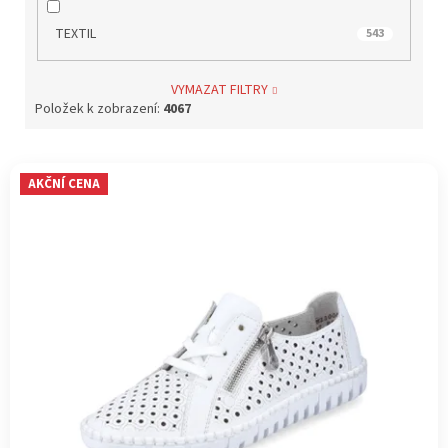
TEXTIL
543
VYMAZAT FILTRY
Položek k zobrazení:
4067
V
AKČNÍ CENA
ý
p
i
s
p
r
o
d
u
k
t
ů