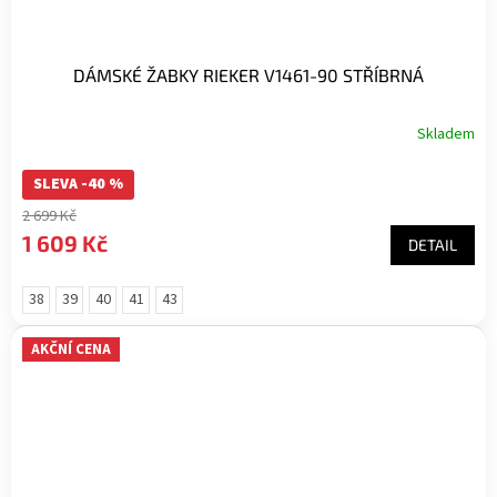
DÁMSKÉ ŽABKY RIEKER V1461-90 STŘÍBRNÁ
Skladem
SLEVA -40 %
2 699 Kč
1 609 Kč
DETAIL
38
39
40
41
43
AKČNÍ CENA