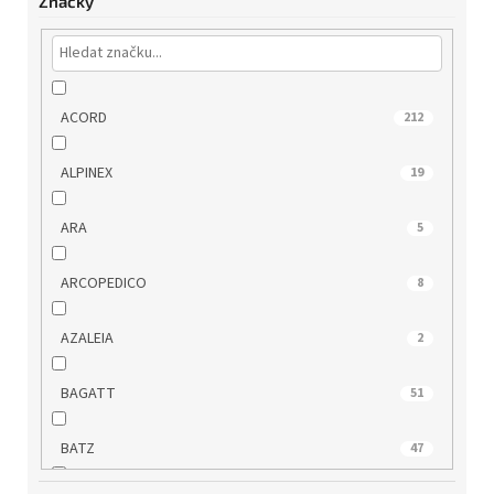
Značky
ACORD
212
ALPINEX
19
ARA
5
ARCOPEDICO
8
AZALEIA
2
BAGATT
51
BATZ
47