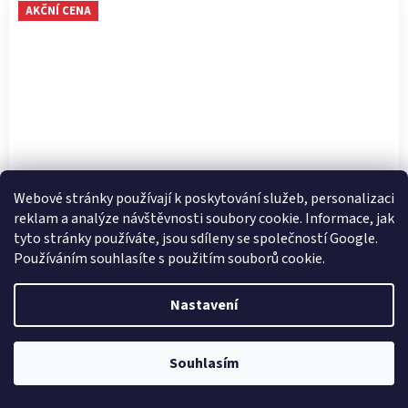
AKČNÍ CENA
Webové stránky používají k poskytování služeb, personalizaci
reklam a analýze návštěvnosti soubory cookie. Informace, jak
tyto stránky používáte, jsou sdíleny se společností Google.
Používáním souhlasíte s použitím souborů cookie.
DÁMSKÉ SANDÁLY RIEKER 60839-80 BÍLÁ
Nastavení
Skladem
Průměrné
Souhlasím
hodnocení
SLEVA -42 %
produktu
je