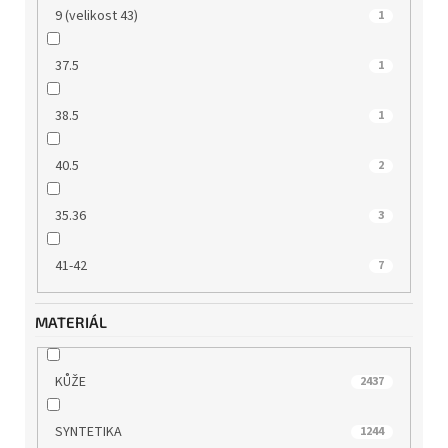
9 (velikost 43)
1
37.5
1
38.5
1
40.5
2
35.36
3
41-42
7
MATERIÁL
KŮŽE
2437
SYNTETIKA
1244