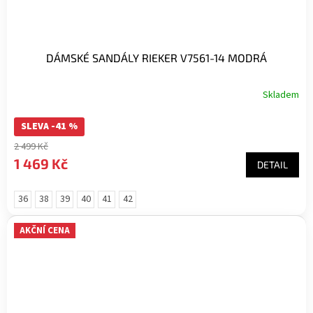
DÁMSKÉ SANDÁLY RIEKER V7561-14 MODRÁ
Skladem
SLEVA -41 %
2 499 Kč
1 469 Kč
DETAIL
36
38
39
40
41
42
AKČNÍ CENA