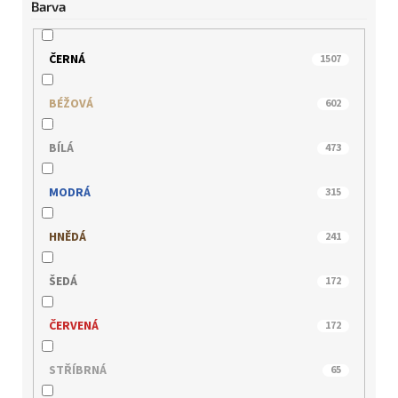
Barva
BUGATTI
21
CAPRICE
405
ČERNÁ
1507
EPICA
5
BÉŽOVÁ
602
GERRY WEBER
8
BÍLÁ
473
HISPANITAS
108
MODRÁ
315
HÖGL
100
HNĚDÁ
241
IBERIUS
88
ŠEDÁ
172
IMAC
44
ČERVENÁ
172
INBLU
18
STŘÍBRNÁ
65