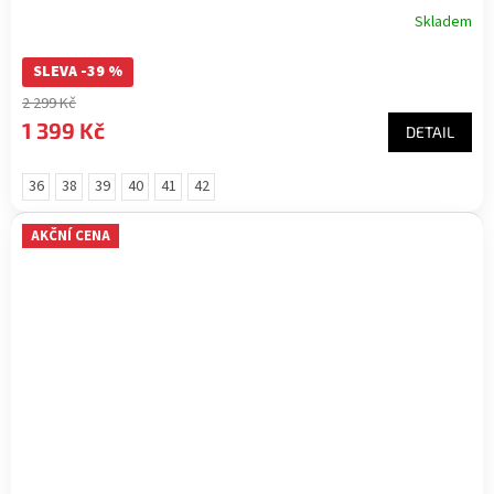
Skladem
SLEVA -39 %
2 299 Kč
1 399 Kč
DETAIL
36
38
39
40
41
42
AKČNÍ CENA