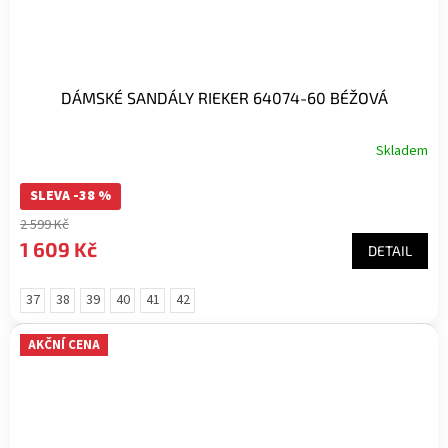
DÁMSKÉ SANDÁLY RIEKER 64074-60 BÉŽOVÁ
Skladem
SLEVA -38 %
2 599 Kč
1 609 Kč
DETAIL
37
38
39
40
41
42
AKČNÍ CENA