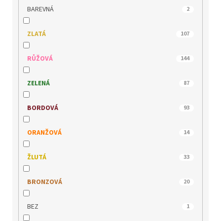
JANA
120
BAREVNÁ
2
JOMA
8
ZLATÁ
107
JOSEF SEIBEL
134
RŮŽOVÁ
144
KACPER
49
ZELENÁ
87
KLOP
108
BORDOVÁ
93
LEE COOPER
57
ORANŽOVÁ
14
MACIEJKA
42
ŽLUTÁ
33
MARCO TOZZI
197
BRONZOVÁ
20
MEDILINE
30
BEZ
1