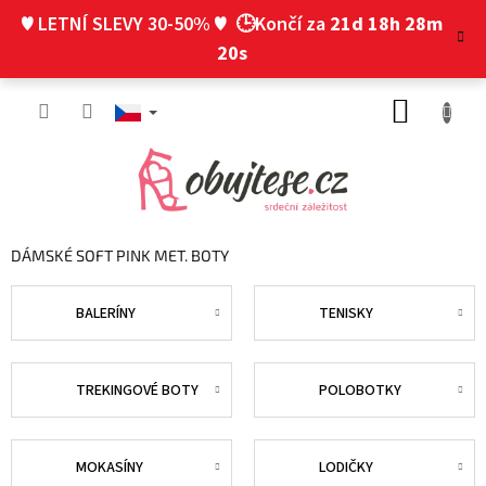
Přejít
♥ LETNÍ SLEVY 30-50% ♥
🕒Končí za
21d 18h 28m
na
obsah
19s
NÁKUP
KOŠÍK
DÁMSKÉ SOFT PINK MET. BOTY
BALERÍNY
TENISKY
TREKINGOVÉ BOTY
POLOBOTKY
MOKASÍNY
LODIČKY