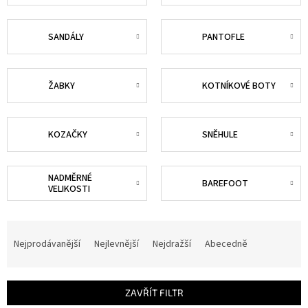
SANDÁLY
PANTOFLE
ŽABKY
KOTNÍKOVÉ BOTY
KOZAČKY
SNĚHULE
NADMĚRNÉ
BAREFOOT
VELIKOSTI
Ř
a
Nejprodávanější
Nejlevnější
Nejdražší
Abecedně
z
e
n
ZAVŘÍT FILTR
í