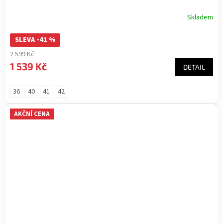
Skladem
SLEVA -41 %
2 599 Kč
1 539 Kč
DETAIL
36
40
41
42
AKČNÍ CENA