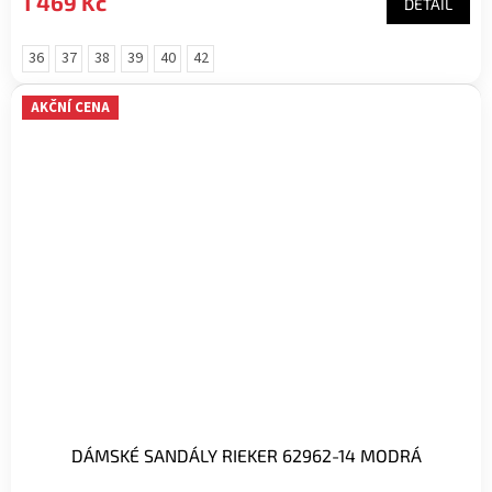
1 469 Kč
DETAIL
36
37
38
39
40
42
AKČNÍ CENA
DÁMSKÉ SANDÁLY RIEKER 62962-14 MODRÁ