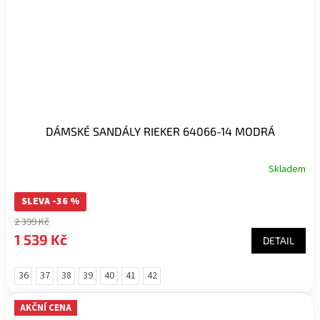
DÁMSKÉ SANDÁLY RIEKER 64066-14 MODRÁ
Skladem
SLEVA -36 %
2 399 Kč
1 539 Kč
DETAIL
36
37
38
39
40
41
42
AKČNÍ CENA