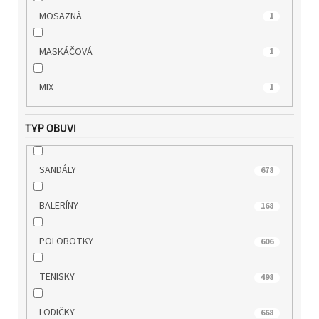
RIEKER
627
MOSAZNÁ
1
ROCK SPRING
4
MASKÁČOVÁ
1
s.OLIVER
87
MIX
1
SKECHERS
31
TYP OBUVI
TAMARIS
743
SANDÁLY
678
TBS
7
BALERÍNY
168
TOM TAILOR
11
POLOBOTKY
606
WILD
149
TENISKY
498
WINK
20
LODIČKY
668