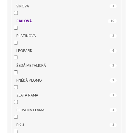
MUSTANG
47
VÍNOVÁ
1
NIK
7
FIALOVÁ
10
OLYMPIKUS
8
PLATINOVÁ
2
PICCADILLY
150
LEOPARD
4
POWER
17
ŠEDÁ METALICKÁ
1
QUO VADIS
67
HNĚDÁ PLOMO
1
REGARDE LE CIEL
42
ZLATÁ RAMA
1
REMONTE
62
ČERVENÁ FLAMA
1
RIDER
31
DK J
1