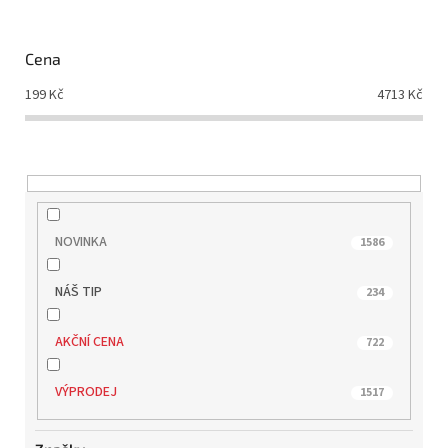
p
r
o
Cena
d
199
Kč
4713
Kč
u
k
t
ů
NOVINKA
1586
NÁŠ TIP
234
AKČNÍ CENA
722
VÝPRODEJ
1517