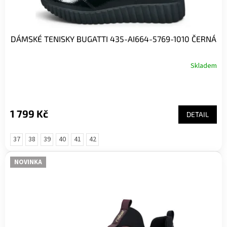
ů
DÁMSKÉ TENISKY BUGATTI 435-AI664-5769-1010 ČERNÁ
Skladem
1 799 Kč
DETAIL
37
38
39
40
41
42
NOVINKA