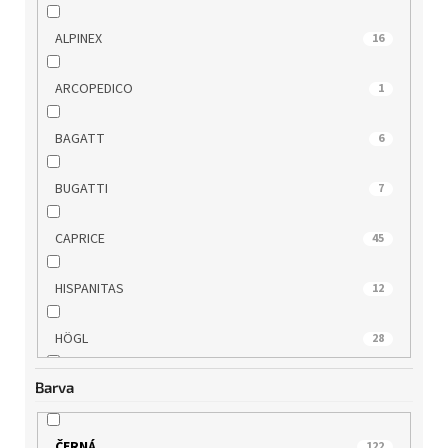
ALPINEX
16
ARCOPEDICO
1
BAGATT
6
BUGATTI
7
CAPRICE
45
HISPANITAS
12
HÖGL
28
Barva
IMAC
7
JANA
4
ČERNÁ
122