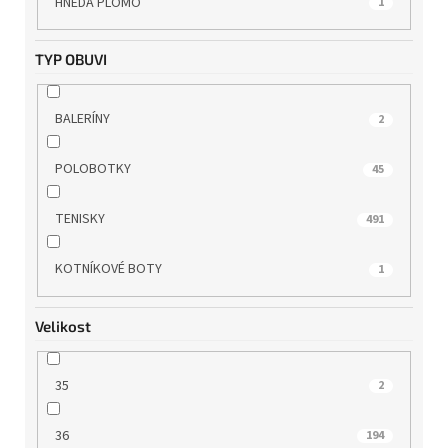
HNĚDÁ PLOMO
1
TAMARIS
87
TYP OBUVI
TBS
7
BALERÍNY
2
TOM TAILOR
2
POLOBOTKY
45
WILD
5
TENISKY
491
WINK
11
KOTNÍKOVÉ BOTY
1
WONDERS
13
Velikost
35
2
36
194