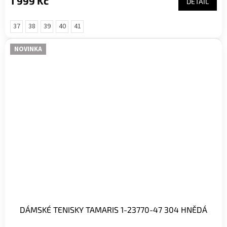
1 999 Kč
DETAIL
37
38
39
40
41
NOVINKA
DÁMSKÉ TENISKY TAMARIS 1-23770-47 304 HNĚDÁ