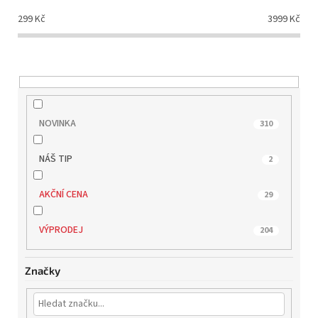
d
299
Kč
3999
Kč
u
k
t
ů
NOVINKA
310
NÁŠ TIP
2
AKČNÍ CENA
29
VÝPRODEJ
204
Značky