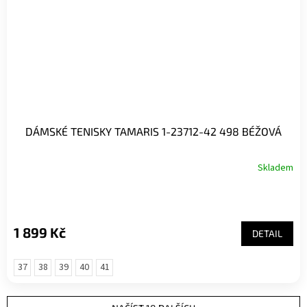
DÁMSKÉ TENISKY TAMARIS 1-23712-42 498 BÉŽOVÁ
Skladem
1 899 Kč
DETAIL
37
38
39
40
41