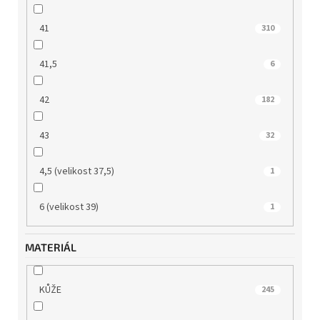
41
310
41,5
6
42
182
43
32
4,5 (velikost 37,5)
1
6 (velikost 39)
1
MATERIÁL
KŮŽE
245