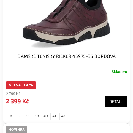
DÁMSKÉ TENISKY RIEKER 45975-35 BORDOVÁ
Skladem
SLEVA -14 %
2 799 Kč
2 399 Kč
DETAIL
36
37
38
39
40
41
42
NOVINKA