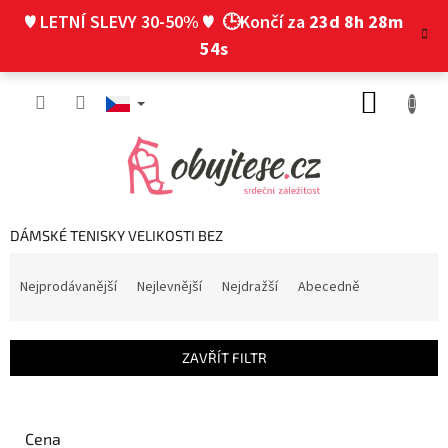
Přejít
♥ LETNÍ SLEVY 30-50% ♥
🕒Končí za
23d 8h 28m
na
obsah
53s
NÁKUP
KOŠÍK
DÁMSKÉ TENISKY VELIKOSTI BEZ
Ř
a
Nejprodávanější
Nejlevnější
Nejdražší
Abecedně
z
e
n
ZAVŘÍT FILTR
í
p
r
o
Cena