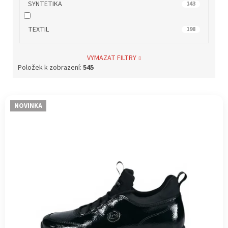
SYNTETIKA
143
TEXTIL
198
VYMAZAT FILTRY
Položek k zobrazení:
545
V
NOVINKA
ý
p
i
s
p
r
o
d
u
k
t