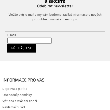
a akcím!
Odebírat newsletter
Vložte svůj e-mail a my vám budeme zasílat informace o nových
produktech na našem e-shopu.
E-mail
PŘIHLÁSIT SE
Z
á
p
a
INFORMACE PRO VÁS
t
Doprava a platba
í
Obchodní podmínky
Výměna a vrácení zboží
Reklamační řád