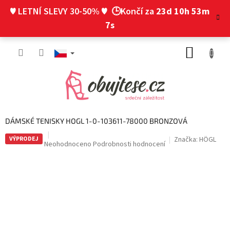
Přejít
♥ LETNÍ SLEVY 30-50% ♥
🕒Končí za
23d 10h 53m
na
obsah
6s
NÁKUP
KOŠÍK
DÁMSKÉ TENISKY HOGL 1-0-103611-78000 BRONZOVÁ
VÝPRODEJ
Značka:
HÖGL
Průměrné
Neohodnoceno
Podrobnosti hodnocení
hodnocení
produktu
je
0,0
z
5
hvězdiček.