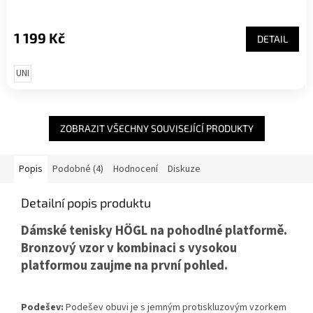
1 199 Kč
DETAIL
UNI
ZOBRAZIT VŠECHNY SOUVISEJÍCÍ PRODUKTY
Popis
Podobné (4)
Hodnocení
Diskuze
Detailní popis produktu
Dámské tenisky HÖGL na pohodlné platformě.
Bronzový vzor v kombinaci s vysokou
platformou zaujme na první pohled.
Podešev:
Podešev obuvi je s jemným protiskluzovým vzorkem