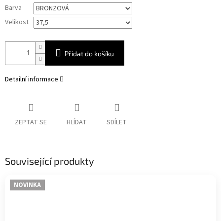
Měrná
Barva
cena:
Velikost
Přidat do košíku
Detailní informace
ZEPTAT SE
HLÍDAT
SDÍLET
Související produkty
NOVINKA