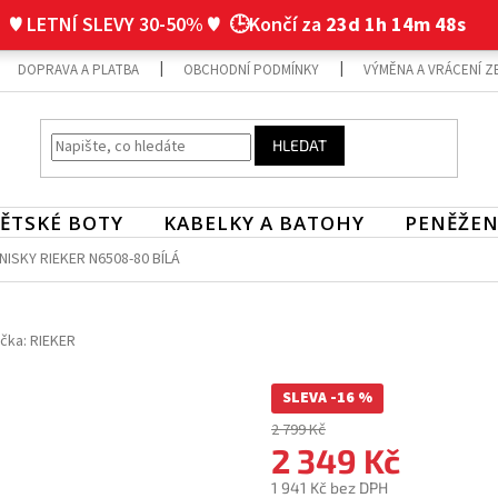
♥ LETNÍ SLEVY 30-50% ♥
🕒Končí za
23d 1h 14m 47s
DOPRAVA A PLATBA
OBCHODNÍ PODMÍNKY
VÝMĚNA A VRÁCENÍ Z
HLEDAT
ĚTSKÉ BOTY
KABELKY A BATOHY
PENĚŽEN
ISKY RIEKER N6508-80 BÍLÁ
čka:
RIEKER
SLEVA -16 %
2 799 Kč
2 349 Kč
1 941 Kč bez DPH