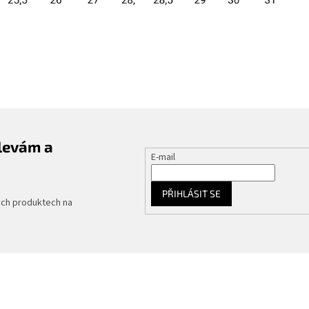
slevám a
E-mail
PŘIHLÁSIT SE
ých produktech na