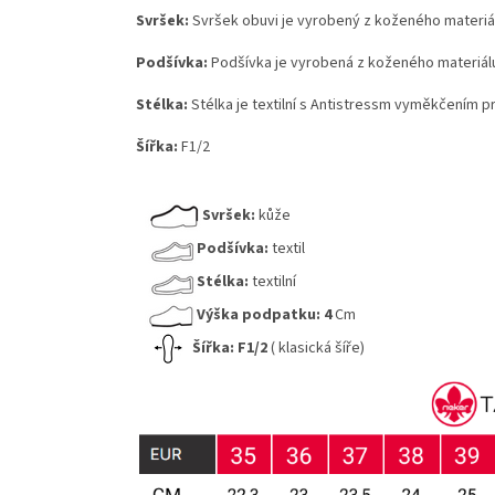
Svršek:
Svršek obuvi je vyrobený z koženého materiálu
Podšívka:
Podšívka je vyrobená z koženého materiál
Stélka:
Stélka je textilní s Antistressm vyměkčením 
Šířka:
F1/2
Svršek:
kůže
Podšívka:
textil
Stélka:
textilní
Výška podpatku:
4
Cm
Šířka:
F1/2
( klasická šíře)