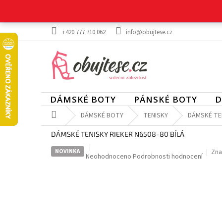
Přejít
na
obsah
+420 777 710 062
info@obujtese.cz
DÁMSKÉ BOTY
PÁNSKÉ BOTY
D
Domů
DÁMSKÉ BOTY
TENISKY
DÁMSKÉ TEN
DÁMSKÉ TENISKY RIEKER N6508-80 BÍLÁ
NOVINKA
Zna
Průměrné
Neohodnoceno
Podrobnosti hodnocení
hodnocení
produktu
je
0,0
z
5