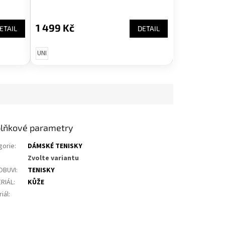
1 499 Kč
ETAIL
DETAIL
UNI
lňkové parametry
gorie
:
DÁMSKÉ TENISKY
Zvolte variantu
OBUVI
:
TENISKY
RIÁL
:
KŮŽE
iál
: