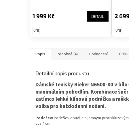
1 999 Kč
2 699
DETAIL
UNI
UNI
Popis
Podobné (4)
Hodnocení
Disku
Detailní popis produktu
Dámské tenisky Rieker N6508-80 v bílo-
maximálním pohodlím. Kombinace šněrov
zatímco lehká klínová podrážka a měkká
volba pro každodenní nošení.
Podešev:
Podešev obuvi je s jemným protiskluzovým
cca 4 cm.