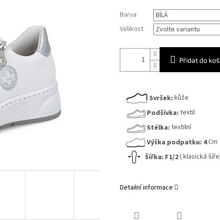
Měrná
Barva
cena:
Velikost
Přidat do koš
Svršek:
kůže
Podšívka:
textil
Stélka:
textilní
Výška podpatku:
4
Cm
Šířka:
F1/2
( klasická šíře
Detailní informace