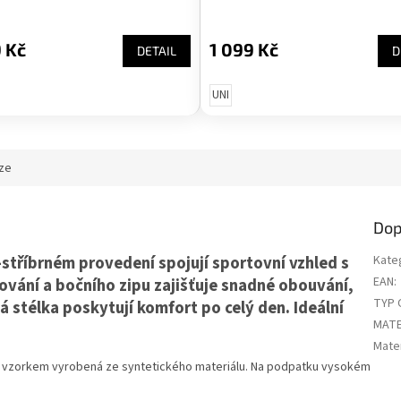
 Kč
1 099 Kč
DETAIL
D
UNI
ze
Dop
stříbrném provedení spojují sportovní vzhled s
Kate
EAN
:
ání a bočního zipu zajišťuje snadné obouvání,
TYP 
 stélka poskytují komfort po celý den. Ideální
MATE
Mater
 vzorkem vyrobená ze syntetického materiálu. Na podpatku vysokém