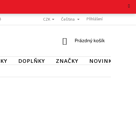
CZK
Čeština
BOŽÍ
REKLAMAČNÍ ŘÁD
OCHRANA OSOBNÍCH ÚDAJŮ
Přihlášení
KONTAKT
NÁKUPNÍ
Prázdný košík
KOŠÍK
KY
DOPLŇKY
ZNAČKY
NOVINKY
SL