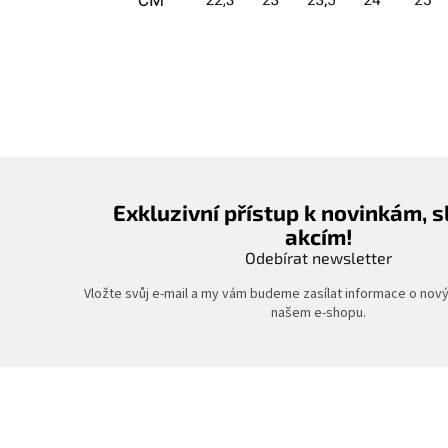
Exkluzivní přístup k novinkám, 
akcím!
Odebírat newsletter
Vložte svůj e-mail a my vám budeme zasílat informace o nov
našem e-shopu.
Z
á
p
a