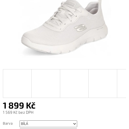
1 899 Kč
1 569 Kč bez DPH
Měrná
Barva
cena: