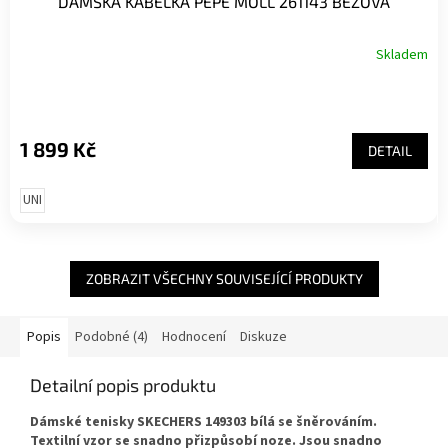
DÁMSKÁ KABELKA PEPE MOLL 261143 BÉŽOVÁ
Skladem
1 899 Kč
DETAIL
UNI
ZOBRAZIT VŠECHNY SOUVISEJÍCÍ PRODUKTY
Popis
Podobné (4)
Hodnocení
Diskuze
Detailní popis produktu
Dámské tenisky SKECHERS 149303 bílá se šněrováním.
Textilní vzor se snadno přizpůsobí noze. Jsou snadno