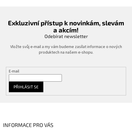
Exkluzivní přístup k novinkám, slevám
a akcím!
Odebírat newsletter
Vložte svůj e-mail a my vám budeme zasílat informace o nových
produktech na našem e-shopu.
E-mail
PŘIHLÁSIT SE
Z
á
p
a
INFORMACE PRO VÁS
t