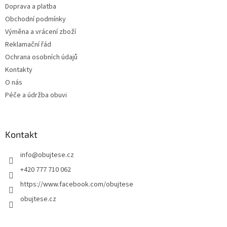
Doprava a platba
í
Obchodní podmínky
Výměna a vrácení zboží
Reklamační řád
Ochrana osobních údajů
Kontakty
O nás
Péče a údržba obuvi
Kontakt
info
@
obujtese.cz
+420 777 710 062
https://www.facebook.com/obujtese
obujtese.cz