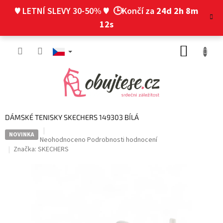
Přejít
♥ LETNÍ SLEVY 30-50% ♥
🕒Končí za
24d 2h 8m
na
obsah
12s
NÁKUP
KOŠÍK
DÁMSKÉ TENISKY SKECHERS 149303 BÍLÁ
NOVINKA
Průměrné
Neohodnoceno
Podrobnosti hodnocení
hodnocení
Značka:
SKECHERS
produktu
je
0,0
z
5
hvězdiček.