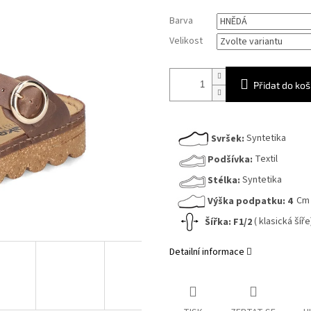
Měrná
Barva
cena:
Velikost
Přidat do koš
Svršek:
Syntetika
Podšívka:
Textil
Stélka:
Syntetika
Výška podpatku:
4
Cm
Šířka:
F1/2
( klasická šíře
Detailní informace