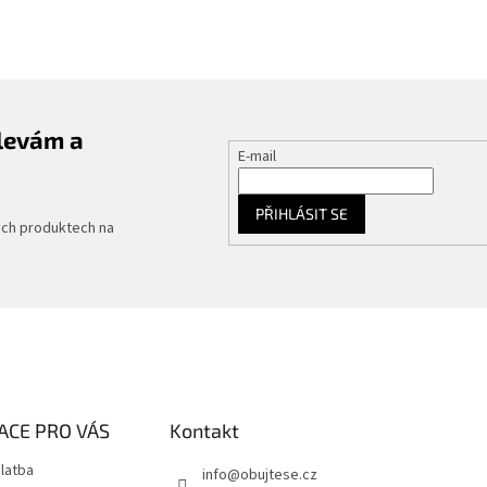
slevám a
E-mail
PŘIHLÁSIT SE
ých produktech na
ACE PRO VÁS
Kontakt
latba
info
@
obujtese.cz