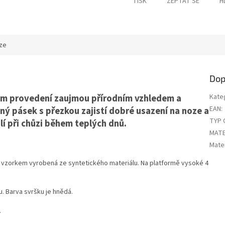
TISK
ZEPTAT SE
H
ze
Dop
m provedení zaujmou přírodním vzhledem a
Kate
EAN
:
ý pásek s přezkou zajistí dobré usazení na noze a
TYP 
lí při chůzi během teplých dnů.
MATE
Mater
vzorkem vyrobená ze syntetického materiálu. Na platformě vysoké 4
u. Barva svršku je hnědá.
.