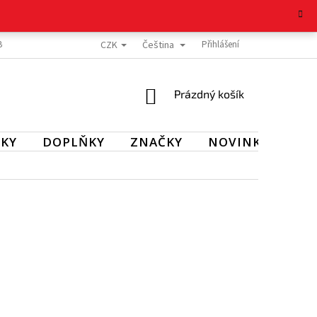
CZK
Čeština
BOŽÍ
REKLAMAČNÍ ŘÁD
OCHRANA OSOBNÍCH ÚDAJŮ
Přihlášení
KONTAKT
NÁKUPNÍ
Prázdný košík
KOŠÍK
KY
DOPLŇKY
ZNAČKY
NOVINKY
SL