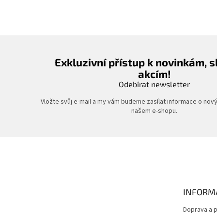
Exkluzivní přístup k novinkám, 
akcím!
Odebírat newsletter
Vložte svůj e-mail a my vám budeme zasílat informace o nov
našem e-shopu.
Z
á
p
a
t
INFORM
í
Doprava a p