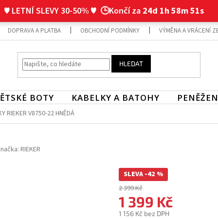
♥ LETNÍ SLEVY 30-50% ♥
🕒Končí za
24d 1h 58m 51s
DOPRAVA A PLATBA
OBCHODNÍ PODMÍNKY
VÝMĚNA A VRÁCENÍ Z
HLEDAT
ĚTSKÉ BOTY
KABELKY A BATOHY
PENĚŽEN
Y RIEKER V8750-22 HNĚDÁ
načka:
RIEKER
SLEVA -42 %
2 399 Kč
1 399 Kč
1 156 Kč bez DPH