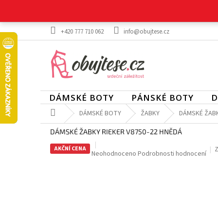
Přejít
na
obsah
+420 777 710 062
info@obujtese.cz
DÁMSKÉ BOTY
PÁNSKÉ BOTY
D
Domů
DÁMSKÉ BOTY
ŽABKY
DÁMSKÉ ŽABK
DÁMSKÉ ŽABKY RIEKER V8750-22 HNĚDÁ
AKČNÍ CENA
Z
Průměrné
Neohodnoceno
Podrobnosti hodnocení
hodnocení
produktu
je
0,0
z
5