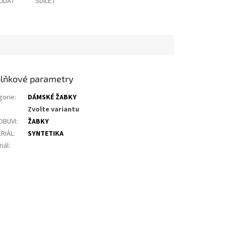
LÍDAT
SDÍLET
lňkové parametry
gorie
:
DÁMSKÉ ŽABKY
Zvolte variantu
OBUVI
:
ŽABKY
RIÁL
:
SYNTETIKA
iál
: