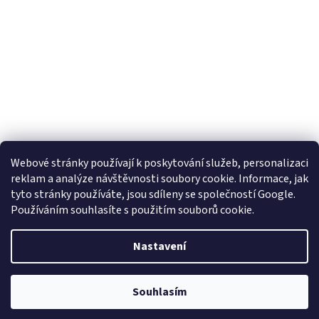
Webové stránky používají k poskytování služeb, personalizaci
reklam a analýze návštěvnosti soubory cookie. Informace, jak
tyto stránky používáte, jsou sdíleny se společností Google.
Používáním souhlasíte s použitím souborů cookie.
Vytvořil Shoptet
Nastavení
Copyright 2026
Obujtese.cz-srdeční záležitost
. Všechna práva
Souhlasím
vyhrazena.