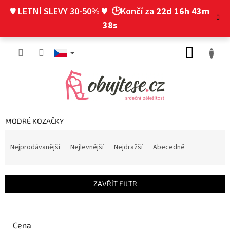
Přejít
♥ LETNÍ SLEVY 30-50% ♥
🕒Končí za
22d 16h 43m
na
obsah
37s
NÁKUP
KOŠÍK
MODRÉ KOZAČKY
Ř
a
Nejprodávanější
Nejlevnější
Nejdražší
Abecedně
z
e
n
ZAVŘÍT FILTR
í
p
r
o
Cena