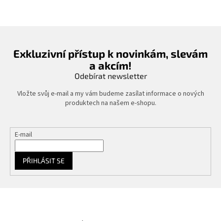
l
á
d
a
c
í
Exkluzivní přístup k novinkám, slevám
p
a akcím!
r
v
Odebírat newsletter
k
y
Vložte svůj e-mail a my vám budeme zasílat informace o nových
v
produktech na našem e-shopu.
ý
p
i
E-mail
s
u
PŘIHLÁSIT SE
Z
á
p