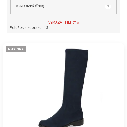
M (klasická šířka)
1
VYMAZAT FILTRY
Položek k zobrazení:
2
V
NOVINKA
ý
p
i
s
p
r
o
d
u
k
t
ů