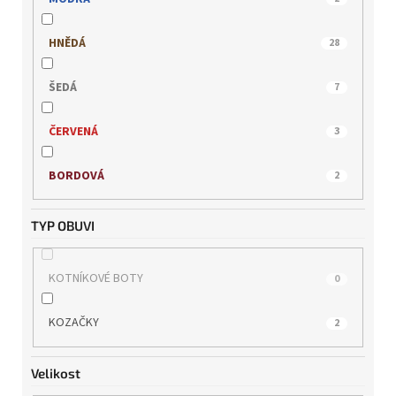
REMONTE
0
HNĚDÁ
28
RIEKER
0
ŠEDÁ
7
s.OLIVER
0
ČERVENÁ
3
TAMARIS
0
BORDOVÁ
2
WILD
0
TYP OBUVI
KOTNÍKOVÉ BOTY
0
KOZAČKY
2
Velikost