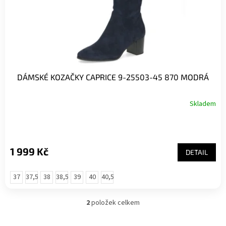
DÁMSKÉ KOZAČKY CAPRICE 9-25503-45 870 MODRÁ
Skladem
1 999 Kč
DETAIL
37
37,5
38
38,5
39
40
40,5
2
položek celkem
O
v