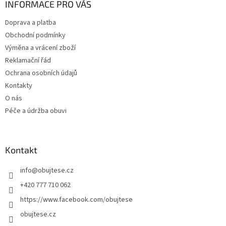
a
INFORMACE PRO VÁS
t
Doprava a platba
í
Obchodní podmínky
Výměna a vrácení zboží
Reklamační řád
Ochrana osobních údajů
Kontakty
O nás
Péče a údržba obuvi
Kontakt
info
@
obujtese.cz
+420 777 710 062
https://www.facebook.com/obujtese
obujtese.cz