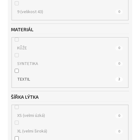
9 (velikost 43)
0
MATERIÁL
KŮŽE
0
SYNTETIKA
0
TEXTIL
2
ŠÍŘKA LÝTKA
XS (velmi úzká)
0
XL (velmi široká)
0