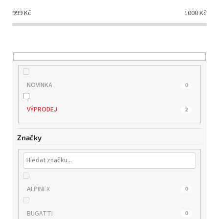
d
999
Kč
1000
Kč
u
k
t
ů
NOVINKA
0
VÝPRODEJ
2
Značky
ALPINEX
0
BUGATTI
0