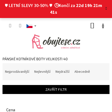
Přejít
♥ LETNÍ SLEVY 30-50% ♥
🕒Končí za
22d 19h 21m
na
obsah
40s
NÁKUP
KOŠÍK
PÁNSKÉ KOTNÍKOVÉ BOTY VELIKOSTI 40
Ř
a
Nejprodávanější
Nejlevnější
Nejdražší
Abecedně
z
e
n
ZAVŘÍT FILTR
í
p
r
o
Cena