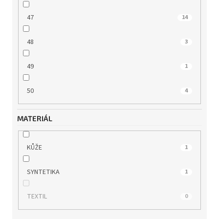
47
14
48
3
49
1
50
4
MATERIÁL
KŮŽE
1
SYNTETIKA
1
TEXTIL
0