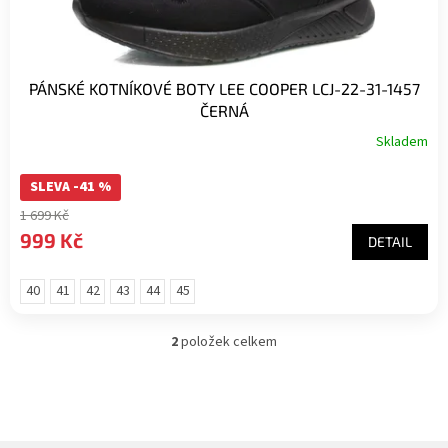
PÁNSKÉ KOTNÍKOVÉ BOTY LEE COOPER LCJ-22-31-1457
ČERNÁ
Skladem
SLEVA -41 %
1 699 Kč
999 Kč
DETAIL
40
41
42
43
44
45
2
položek celkem
O
v
l
á
d
a