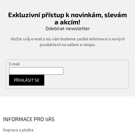
c
í
Exkluzivní přístup k novinkám, slevám
p
a akcím!
r
v
Odebírat newsletter
k
y
Vložte svůj e-mail a my vám budeme zasílat informace o nových
v
produktech na našem e-shopu.
ý
p
i
E-mail
s
u
PŘIHLÁSIT SE
Z
á
p
a
INFORMACE PRO VÁS
t
Doprava a platba
í