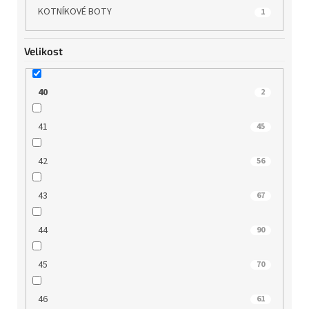
KOTNÍKOVÉ BOTY
1
Velikost
40
2
41
45
42
56
43
67
44
90
45
70
46
61