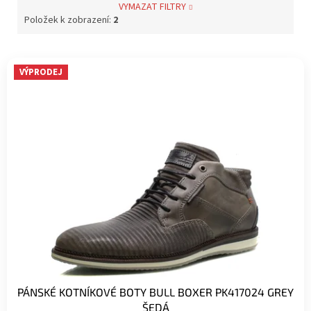
VYMAZAT FILTRY
Položek k zobrazení:
2
V
VÝPRODEJ
ý
p
i
s
p
r
o
d
u
k
t
ů
PÁNSKÉ KOTNÍKOVÉ BOTY BULL BOXER PK417024 GREY
ŠEDÁ