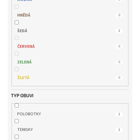
TOM TAILOR
0
HNĚDÁ
0
WILD
0
ŠEDÁ
1
ČERVENÁ
0
ZELENÁ
0
ŽLUTÁ
0
TYP OBUVI
POLOBOTKY
1
TENISKY
1