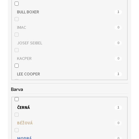
BULL BOXER
1
IMAC
0
JOSEF SEIBEL
0
KACPER
0
LEE COOPER
1
Barva
MUSTANG
0
QUO VADIS
0
ČERNÁ
1
RIEKER
0
BÉŽOVÁ
0
s.OLIVER
0
MODRÁ
0