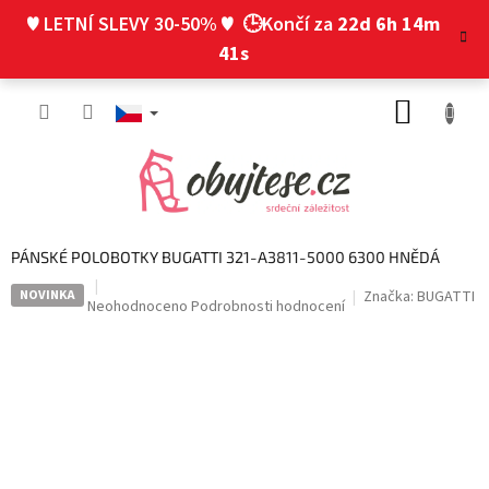
Přejít
♥ LETNÍ SLEVY 30-50% ♥
🕒Končí za
22d 6h 14m
na
obsah
40s
NÁKUP
KOŠÍK
PÁNSKÉ POLOBOTKY BUGATTI 321-A3811-5000 6300 HNĚDÁ
NOVINKA
Značka:
BUGATTI
Průměrné
Neohodnoceno
Podrobnosti hodnocení
hodnocení
produktu
je
0,0
z
5
hvězdiček.