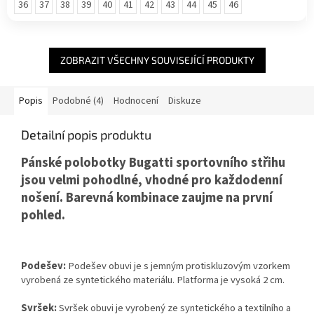
36
37
38
39
40
41
42
43
44
45
46
ZOBRAZIT VŠECHNY SOUVISEJÍCÍ PRODUKTY
Popis
Podobné (4)
Hodnocení
Diskuze
Detailní popis produktu
Pánské polobotky Bugatti sportovního střihu
jsou velmi pohodlné, vhodné pro každodenní
nošení. Barevná kombinace zaujme na první
pohled.
Podešev:
Podešev obuvi je s jemným protiskluzovým vzorkem
vyrobená ze syntetického materiálu. Platforma je vysoká 2 cm.
Svršek:
Svršek obuvi je vyrobený ze syntetického a textilního a