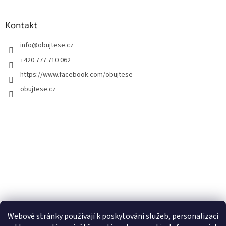
Kontakt
info
@
obujtese.cz
+420 777 710 062
https://www.facebook.com/obujtese
obujtese.cz
Webové stránky používají k poskytování služeb, personalizaci