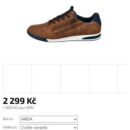
2 299 Kč
1 900 Kč bez DPH
Měrná
Barva
cena:
Velikost