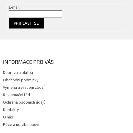
E-mail
PŘIHLÁSIT SE
Z
á
p
a
INFORMACE PRO VÁS
t
Doprava a platba
í
Obchodní podmínky
Výměna a vrácení zboží
Reklamační řád
Ochrana osobních údajů
Kontakty
O nás
Péče a údržba obuvi