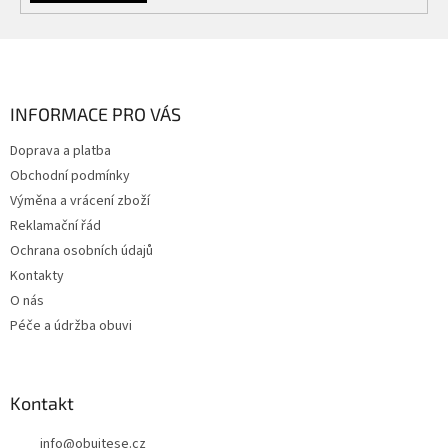
Z
á
p
a
INFORMACE PRO VÁS
t
Doprava a platba
í
Obchodní podmínky
Výměna a vrácení zboží
Reklamační řád
Ochrana osobních údajů
Kontakty
O nás
Péče a údržba obuvi
Kontakt
info
@
obujtese.cz