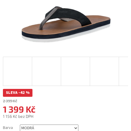
SLEVA -42 %
2 399 Kč
1 399 Kč
1 156 Kč bez DPH
Měrná
Barva
cena: