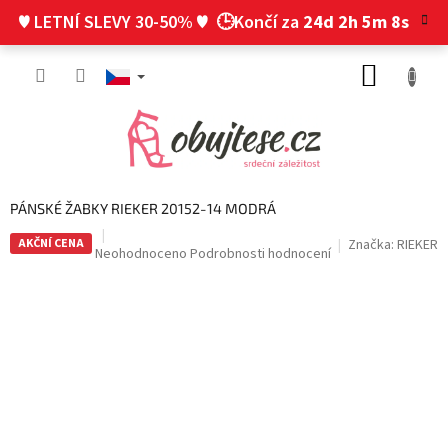
Přejít
♥ LETNÍ SLEVY 30-50% ♥
🕒Končí za
24d 2h 5m 7s
na
obsah
NÁKUP
KOŠÍK
PÁNSKÉ ŽABKY RIEKER 20152-14 MODRÁ
AKČNÍ CENA
Značka:
RIEKER
Průměrné
Neohodnoceno
Podrobnosti hodnocení
hodnocení
produktu
je
0,0
z
5
hvězdiček.