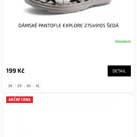
DÁMSKÉ PANTOFLE EXPLORE 27549105 ŠEDÁ
Skladem
199 Kč
DETAIL
38
39
40
41
AKČNÍ CENA