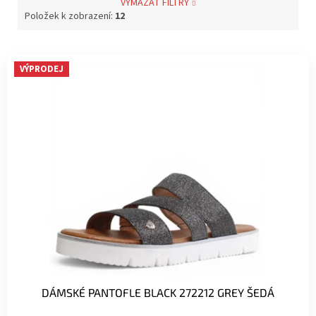
VYMAZAT FILTRY
Položek k zobrazení:
12
V
VÝPRODEJ
ý
p
i
s
p
r
o
d
u
k
t
ů
DÁMSKÉ PANTOFLE BLACK 272212 GREY ŠEDÁ