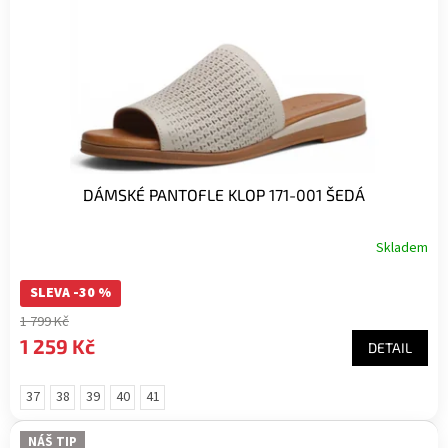
DÁMSKÉ PANTOFLE KLOP 171-001 ŠEDÁ
Skladem
SLEVA -30 %
1 799 Kč
1 259 Kč
DETAIL
37
38
39
40
41
NÁŠ TIP