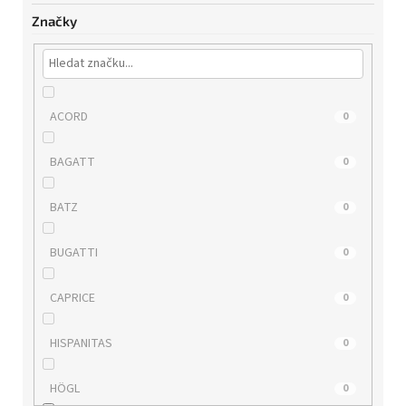
Značky
ACORD
0
BAGATT
0
BATZ
0
BUGATTI
0
CAPRICE
0
HISPANITAS
0
HÖGL
0