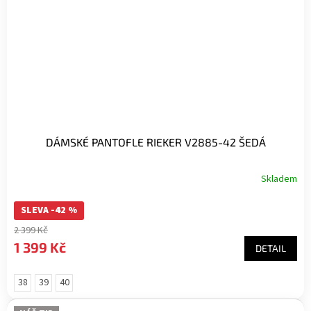
DÁMSKÉ PANTOFLE RIEKER V2885-42 ŠEDÁ
Skladem
Průměrné
hodnocení
SLEVA -42 %
produktu
je
2 399 Kč
5,0
1 399 Kč
DETAIL
z
5
hvězdiček.
38
39
40