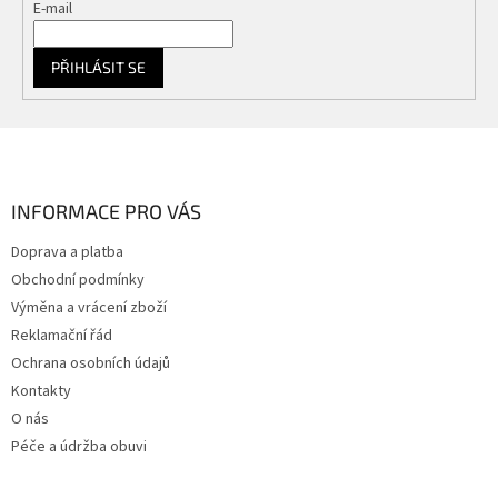
i
E-mail
s
u
PŘIHLÁSIT SE
Z
á
p
a
INFORMACE PRO VÁS
t
Doprava a platba
í
Obchodní podmínky
Výměna a vrácení zboží
Reklamační řád
Ochrana osobních údajů
Kontakty
O nás
Péče a údržba obuvi