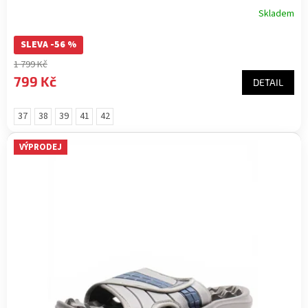
Skladem
SLEVA -56 %
1 799 Kč
799 Kč
DETAIL
37
38
39
41
42
VÝPRODEJ