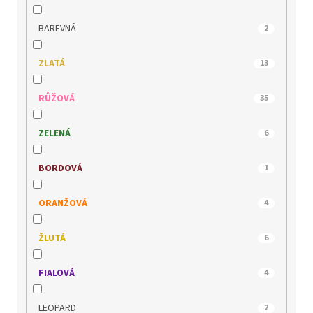
MEDILINE
2
BAREVNÁ
2
MUSTANG
0
ZLATÁ
13
PICCADILLY
0
RŮŽOVÁ
35
QUO VADIS
0
ZELENÁ
6
REMONTE
0
BORDOVÁ
1
RIDER
1
ORANŽOVÁ
4
RIEKER
2
ŽLUTÁ
6
s.OLIVER
1
FIALOVÁ
4
TAMARIS
1
LEOPARD
2