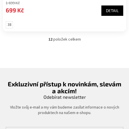
1 699 Kč
699 Kč
DETAIL
38
12
položek celkem
O
v
l
á
d
a
c
í
Exkluzivní přístup k novinkám, slevám
p
a akcím!
r
v
Odebírat newsletter
k
y
Vložte svůj e-mail a my vám budeme zasílat informace o nových
v
produktech na našem e-shopu.
ý
p