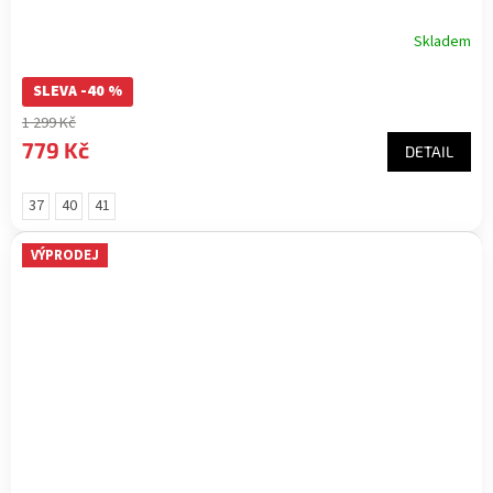
Skladem
SLEVA -40 %
1 299 Kč
779 Kč
DETAIL
37
40
41
VÝPRODEJ