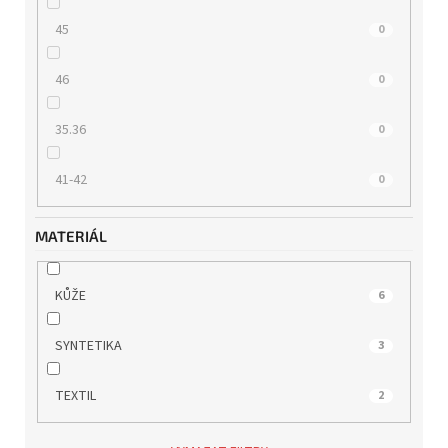
45
0
46
0
35.36
0
41-42
0
MATERIÁL
KŮŽE
6
SYNTETIKA
3
TEXTIL
2