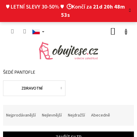
Přejít
♥ LETNÍ SLEVY 30-50% ♥
🕒Končí za
21d 20h 48m
na
obsah
53s
NÁKUP
KOŠÍK
ŠEDÉ PANTOFLE
ZDRAVOTNÍ
Ř
a
Nejprodávanější
Nejlevnější
Nejdražší
Abecedně
z
e
n
ZAVŘÍT FILTR