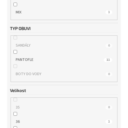
WILD
3
MIX
1
WINK
0
TYP OBUVI
ZAXY
0
SANDÁLY
0
PANTOFLE
11
BOTY DO VODY
0
Velikost
35
0
36
1