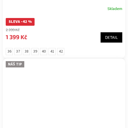
Skladem
SLEVA -42 %
2 399 Kč
1 399 Kč
DETAIL
36
37
38
39
40
41
42
NÁŠ TIP