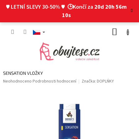
Přejít
♥ LETNÍ SLEVY 30-50% ♥
🕒Končí za
20d 20h 56m
na
obsah
10s
NÁKUP
KOŠÍK
SENSATION VLOŽKY
Průměrné
Neohodnoceno
Podrobnosti hodnocení
Značka:
DOPLŃKY
hodnocení
produktu
je
0,0
z
5
hvězdiček.