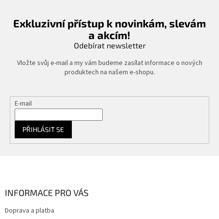
Exkluzivní přístup k novinkám, slevám
a akcím!
Odebírat newsletter
Vložte svůj e-mail a my vám budeme zasílat informace o nových
produktech na našem e-shopu.
E-mail
PŘIHLÁSIT SE
Z
á
p
a
INFORMACE PRO VÁS
t
Doprava a platba
í