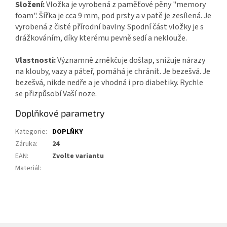
Složení:
Vložka je vyrobená z paměťové pěny "memory
foam". Šířka je cca 9 mm, pod prsty a v patě je zesílená. Je
vyrobená z čisté přírodní bavlny. Spodní část vložky je s
drážkováním, díky kterému pevně sedí a neklouže.
Vlastnosti:
Významně změkčuje došlap, snižuje nárazy
na klouby, vazy a páteř, pomáhá je chránit. Je bezešvá. Je
bezešvá, nikde nedře a je vhodná i pro diabetiky. Rychle
se přizpůsobí Vaší noze.
Doplňkové parametry
Kategorie
:
DOPLŇKY
Záruka
:
24
EAN
:
Zvolte variantu
Materiál
: