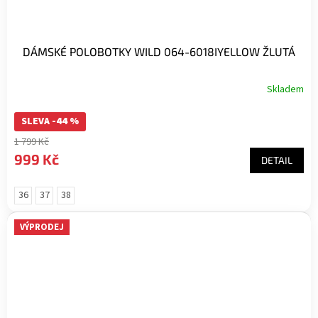
DÁMSKÉ POLOBOTKY WILD 064-6018IYELLOW ŽLUTÁ
Skladem
SLEVA -44 %
1 799 Kč
999 Kč
DETAIL
36
37
38
VÝPRODEJ