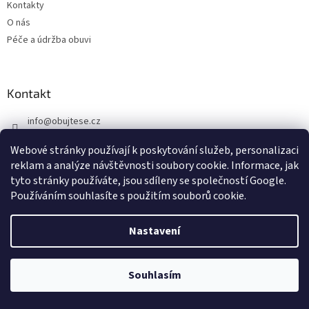
Kontakty
O nás
Péče a údržba obuvi
Kontakt
info
@
obujtese.cz
+420 777 710 062
Webové stránky používají k poskytování služeb, personalizaci
https://www.facebook.com/obujtese
reklam a analýze návštěvnosti soubory cookie. Informace, jak
tyto stránky používáte, jsou sdíleny se společností Google.
obujtese.cz
Používáním souhlasíte s použitím souborů cookie.
Nastavení
Souhlasím