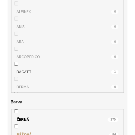
ALPINEX
0
ANIS
0
ARA
0
ARCOPEDICO
0
BAGATT
1
BERMA
0
Barva
BUGATTI
2
BULL BOXER
0
ČERNÁ
275
CAPRICE
2
BÉŽOVÁ
94