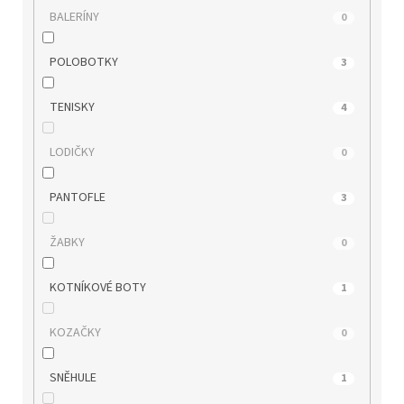
BALERÍNY
0
RIEKER
0
POLOBOTKY
3
ROCK SPRING
0
TENISKY
4
s.OLIVER
0
LODIČKY
0
TAMARIS
4
PANTOFLE
3
TBS
0
ŽABKY
0
TOM TAILOR
0
KOTNÍKOVÉ BOTY
1
WILD
3
KOZAČKY
0
WINK
0
SNĚHULE
1
WONDERS
0