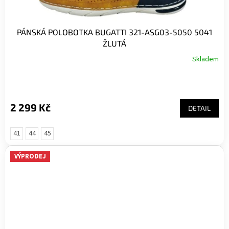
PÁNSKÁ POLOBOTKA BUGATTI 321-ASG03-5050 5041
ŽLUTÁ
Skladem
2 299 Kč
DETAIL
41
44
45
VÝPRODEJ