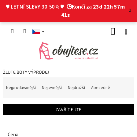
Přejít
♥ LETNÍ SLEVY 30-50% ♥
🕒Končí za
23d 22h 57m
na
obsah
40s
NÁKUP
KOŠÍK
ŽLUTÉ BOTY VÝPRODEJ
Ř
a
Nejprodávanější
Nejlevnější
Nejdražší
Abecedně
z
e
n
ZAVŘÍT FILTR
í
p
r
o
Cena