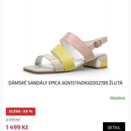
i
s
p
r
o
d
u
k
t
ů
DÁMSKÉ SANDÁLY EPICA JIGN15114DKJI2002199 ŽLUTÁ
Skladem
SLEVA -38 %
2 399 Kč
1 499 Kč
DETAIL