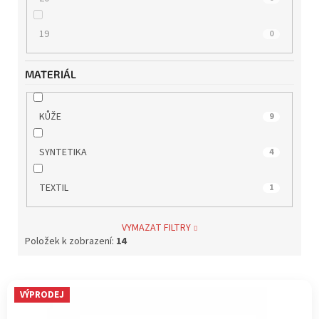
19
0
MATERIÁL
KŮŽE
9
SYNTETIKA
4
TEXTIL
1
VYMAZAT FILTRY
Položek k zobrazení:
14
V
VÝPRODEJ
ý
p