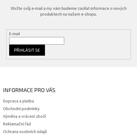
k
y
Vložte svůj e-mail a my vám budeme zasílat informace o nových
v
produktech na našem e-shopu.
ý
p
i
E-mail
s
u
PŘIHLÁSIT SE
Z
á
p
a
INFORMACE PRO VÁS
t
Doprava a platba
í
Obchodní podmínky
Výměna a vrácení zboží
Reklamační řád
Ochrana osobních údajů