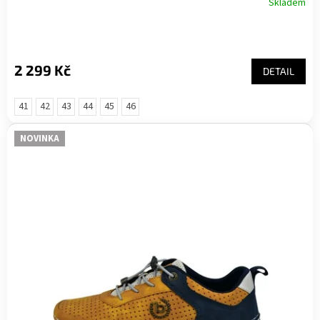
Skladem
2 299 Kč
DETAIL
41
42
43
44
45
46
NOVINKA