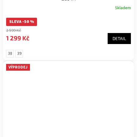
Skladem
SLEVA -50 %
2 599 Kč
1 299 Kč
DETAIL
38
39
VÝPRODEJ