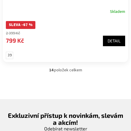
Skladem
SLEVA -67 %
2 399 Kč
799 Kč
DETAIL
39
14
položek celkem
O
v
l
á
d
a
c
í
Exkluzivní přístup k novinkám, slevám
p
a akcím!
r
v
Odebírat newsletter