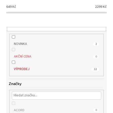
d
649
Kč
2299
Kč
u
k
t
ů
NOVINKA
2
AKČNÍ CENA
0
VÝPRODEJ
12
Značky
ACORD
0