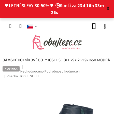
Přejít
♥ LETNÍ SLEVY 30-50% ♥
🕒Končí za
23d 16h 33m
na
obsah
25s
NÁKUP
KOŠÍK
DÁMSKÉ KOTNÍKOVÉ BOTY JOSEF SEIBEL 79712 VL971650 MODRÁ
NOVINKA
Průměrné
Neohodnoceno
Podrobnosti hodnocení
hodnocení
Značka:
JOSEF SEIBEL
produktu
je
0,0
z
5
hvězdiček.