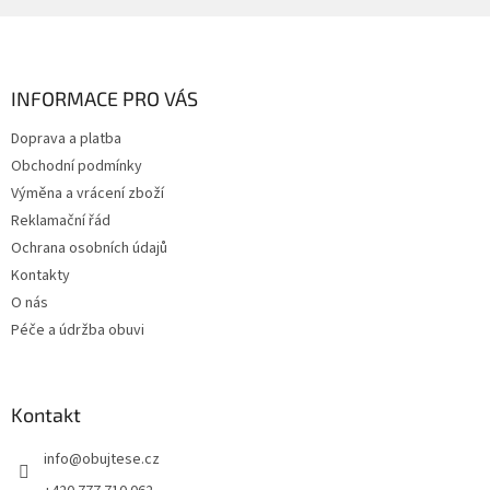
Z
á
p
a
INFORMACE PRO VÁS
t
Doprava a platba
í
Obchodní podmínky
Výměna a vrácení zboží
Reklamační řád
Ochrana osobních údajů
Kontakty
O nás
Péče a údržba obuvi
Kontakt
info
@
obujtese.cz