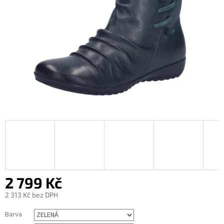
2 799 Kč
2 313 Kč bez DPH
Měrná
Barva
cena: