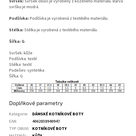
Svršek:
Svršek obuvi je vyrobený z koženého materiálu. Barva
svršku je modrá.
Podšívka:
Podšívka je vyrobená z textilního materiálu.
Stélka:
Stélka je vyrobená z textilního materiálu.
Šířka:
G
Svršek: kůže
Podšívka: textil
Stélka: textil
Podešev: syntetika
Šířka: G
Doplňkové parametry
Kategorie
:
DÁMSKÉ KOTNÍKOVÉ BOTY
EAN
:
4062838940947
TYP OBUVI
:
KOTNÍKOVÉ BOTY
MATERIÁL
:
KŮŽE