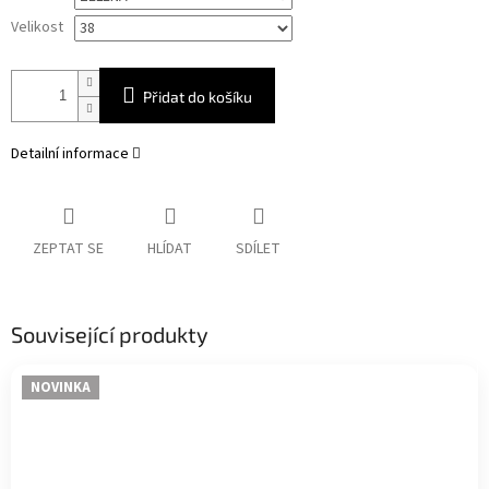
cena:
Velikost
Přidat do košíku
Detailní informace
ZEPTAT SE
HLÍDAT
SDÍLET
Související produkty
NOVINKA