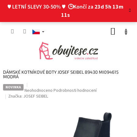
Přejít
♥ LETNÍ SLEVY 30-50% ♥
🕒Končí za
23d 5h 13m
na
obsah
10s
NÁKUP
KOŠÍK
DÁMSKÉ KOTNÍKOVÉ BOTY JOSEF SEIBEL 89430 MI094615
MODRÁ
NOVINKA
Průměrné
Neohodnoceno
Podrobnosti hodnocení
hodnocení
Značka:
JOSEF SEIBEL
produktu
je
0,0
z
5
hvězdiček.