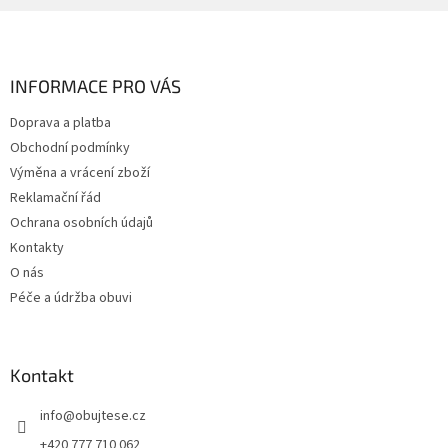
Z
á
p
a
INFORMACE PRO VÁS
t
Doprava a platba
í
Obchodní podmínky
Výměna a vrácení zboží
Reklamační řád
Ochrana osobních údajů
Kontakty
O nás
Péče a údržba obuvi
Kontakt
info
@
obujtese.cz
+420 777 710 062