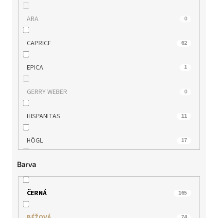
ARA
0
CAPRICE
62
EPICA
1
GERRY WEBER
0
HISPANITAS
11
HÖGL
17
Barva
IBERIUS
0
JANA
23
ČERNÁ
165
KLOP
7
BÉŽOVÁ
74