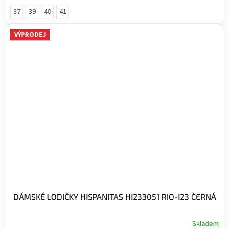
37
39
40
41
VÝPRODEJ
DÁMSKÉ LODIČKY HISPANITAS HI233051 RIO-I23 ČERNÁ
Skladem