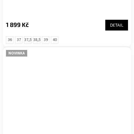
1 899 Kč
DETAIL
36
37
37,5
38,5
39
40
NOVINKA