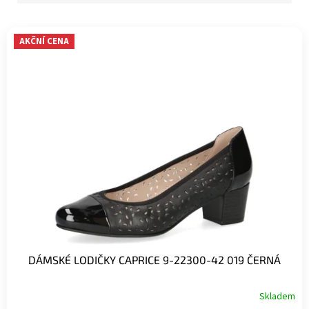
V
AKČNÍ CENA
ý
p
i
s
p
r
o
d
u
k
t
ů
DÁMSKÉ LODIČKY CAPRICE 9-22300-42 019 ČERNÁ
Skladem