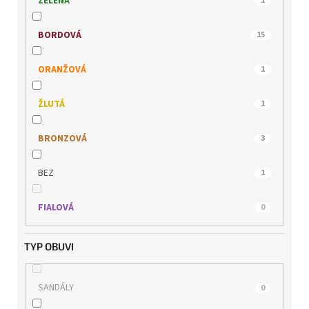
ZELENÁ
1
WONDERS
5
BORDOVÁ
15
ORANŽOVÁ
1
ŽLUTÁ
1
BRONZOVÁ
3
BEZ
1
FIALOVÁ
0
TYP OBUVI
SANDÁLY
0