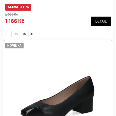
SLEVA -31 %
1 699 Kč
1 166 Kč
DETAIL
38
39
40
41
NOVINKA