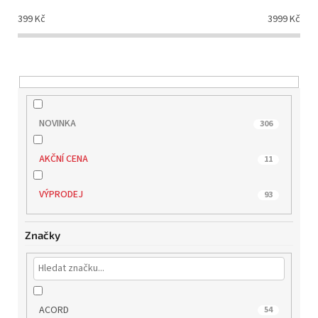
d
399
Kč
3999
Kč
u
k
t
ů
NOVINKA
306
AKČNÍ CENA
11
VÝPRODEJ
93
Značky
ACORD
54