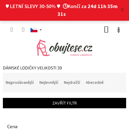
Přejít
♥ LETNÍ SLEVY 30-50% ♥
🕒Končí za
24d 11h 35m
na
obsah
30s
NÁKUP
KOŠÍK
DÁMSKÉ LODIČKY VELIKOSTI 39
Ř
a
Nejprodávanější
Nejlevnější
Nejdražší
Abecedně
z
e
n
ZAVŘÍT FILTR
í
p
r
o
Cena