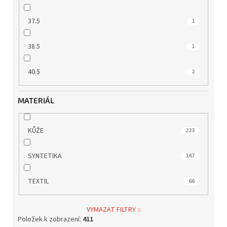
37.5
1
38.5
1
40.5
2
MATERIÁL
KŮŽE
223
SYNTETIKA
147
TEXTIL
66
VYMAZAT FILTRY
Položek k zobrazení:
411