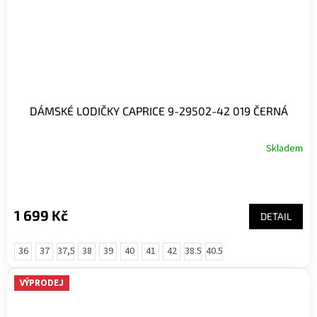
DÁMSKÉ LODIČKY CAPRICE 9-29502-42 019 ČERNÁ
Skladem
1 699 Kč
DETAIL
36
37
37,5
38
39
40
41
42
38.5
40.5
VÝPRODEJ