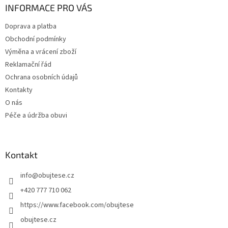
a
INFORMACE PRO VÁS
t
Doprava a platba
í
Obchodní podmínky
Výměna a vrácení zboží
Reklamační řád
Ochrana osobních údajů
Kontakty
O nás
Péče a údržba obuvi
Kontakt
info
@
obujtese.cz
+420 777 710 062
https://www.facebook.com/obujtese
obujtese.cz