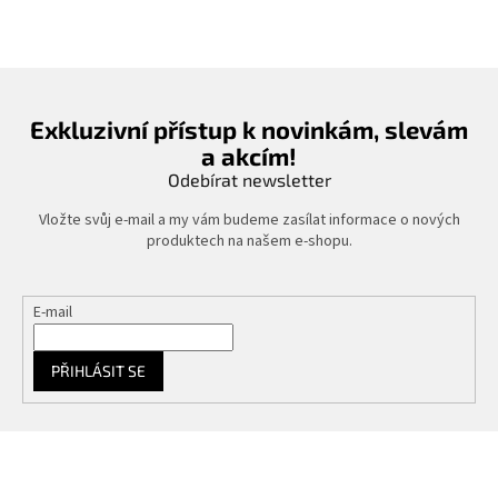
Exkluzivní přístup k novinkám, slevám
a akcím!
Odebírat newsletter
Vložte svůj e-mail a my vám budeme zasílat informace o nových
produktech na našem e-shopu.
E-mail
PŘIHLÁSIT SE
Z
á
p