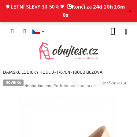
Přejít
♥ LETNÍ SLEVY 30-50% ♥
🕒Končí za
24d 10h 16m
na
obsah
0s
NÁKUP
KOŠÍK
DÁMSKÉ LODIČKY HOGL 0-176704-18000 BÉŽOVÁ
NOVINKA
Značka:
HÖGL
Průměrné
Neohodnoceno
Podrobnosti hodnocení
hodnocení
produktu
je
0,0
z
5
hvězdiček.