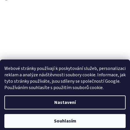
Webové stránky používají k poskytování služeb, personalizaci
reklam a analýze návštěvnosti soubory cookie. Informace, jak
tyto stránky používáte, jsou sdíleny se společností Google.
Používáním souhlasíte s použitím souborů cookie.
Vytvořil Shoptet
Nastavení
Copyright 2026
Obujtese.cz-srdeční záležitost
. Všechna práva
Souhlasím
vyhrazena.