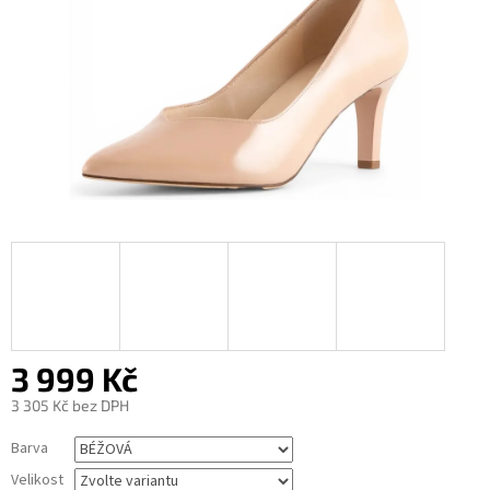
3 999 Kč
3 305 Kč bez DPH
Měrná
Barva
cena:
Velikost