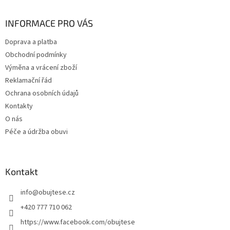
á
p
a
INFORMACE PRO VÁS
t
Doprava a platba
í
Obchodní podmínky
Výměna a vrácení zboží
Reklamační řád
Ochrana osobních údajů
Kontakty
O nás
Péče a údržba obuvi
Kontakt
info
@
obujtese.cz
+420 777 710 062
https://www.facebook.com/obujtese