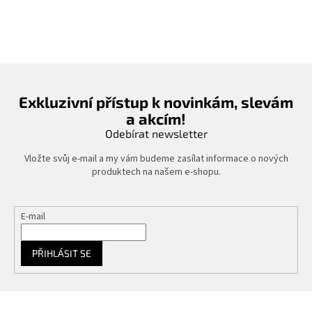
Exkluzivní přístup k novinkám, slevám
a akcím!
Odebírat newsletter
Vložte svůj e-mail a my vám budeme zasílat informace o nových
produktech na našem e-shopu.
E-mail
PŘIHLÁSIT SE
Z