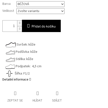
Měrná
Barva
cena:
Velikost
Přidat do košíku
Svršek: kůže
Podšívka: kůže
Stélka: kůže
Podpatek: 4,5 cm
Šířka: F1/2
Detailní informace
ZEPTAT SE
HLÍDAT
SDÍLET