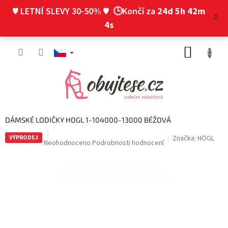
Přejít
♥ LETNÍ SLEVY 30-50% ♥
🕒Končí za
24d 5h 42m
na
obsah
4s
NÁKUP
KOŠÍK
DÁMSKÉ LODIČKY HOGL 1-104000-13000 BÉŽOVÁ
VÝPRODEJ
Značka:
HÖGL
Průměrné
Neohodnoceno
Podrobnosti hodnocení
hodnocení
produktu
je
0,0
z
5
hvězdiček.