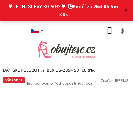
Přejít
♥ LETNÍ SLEVY 30-50% ♥
🕒Končí za
25d 0h 5m
na
obsah
35s
NÁKUP
KOŠÍK
DÁMSKÉ POLOBOTKY IBERIUS-2854 501 ČERNÁ
VÝPRODEJ
Značka:
IBERIUS
Průměrné
Neohodnoceno
Podrobnosti hodnocení
hodnocení
produktu
je
0,0
z
5
hvězdiček.