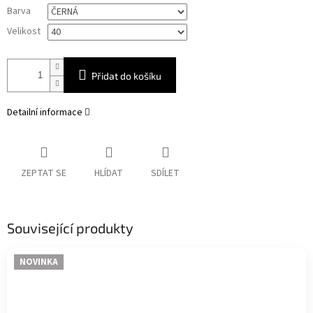
Měrná
Barva
cena:
Velikost
Přidat do košíku
Detailní informace
ZEPTAT SE
HLÍDAT
SDÍLET
Související produkty
NOVINKA