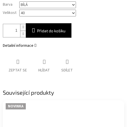
Měrná
Barva
cena:
Velikost
Přidat do košíku
Detailní informace
ZEPTAT SE
HLÍDAT
SDÍLET
Související produkty
NOVINKA