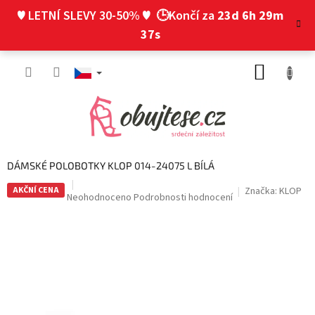
Přejít
♥ LETNÍ SLEVY 30-50% ♥
🕒Končí za
23d 6h 29m
na
obsah
36s
NÁKUP
KOŠÍK
DÁMSKÉ POLOBOTKY KLOP 014-24075 L BÍLÁ
AKČNÍ CENA
Značka:
KLOP
Průměrné
Neohodnoceno
Podrobnosti hodnocení
hodnocení
produktu
je
0,0
z
5
hvězdiček.