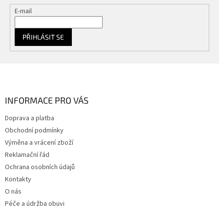
E-mail
PŘIHLÁSIT SE
Z
á
p
a
INFORMACE PRO VÁS
t
Doprava a platba
í
Obchodní podmínky
Výměna a vrácení zboží
Reklamační řád
Ochrana osobních údajů
Kontakty
O nás
Péče a údržba obuvi