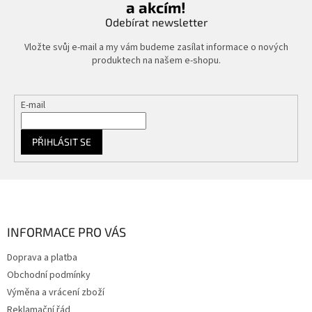
a akcím!
Odebírat newsletter
Vložte svůj e-mail a my vám budeme zasílat informace o nových
produktech na našem e-shopu.
E-mail
PŘIHLÁSIT SE
Z
á
p
a
INFORMACE PRO VÁS
t
Doprava a platba
í
Obchodní podmínky
Výměna a vrácení zboží
Reklamační řád