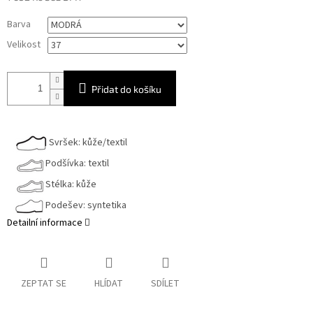
Měrná
Barva
cena:
Velikost
Přidat do košíku
Svršek: kůže/textil
Podšívka: textil
Stélka: kůže
Podešev: syntetika
Detailní informace
ZEPTAT SE
HLÍDAT
SDÍLET