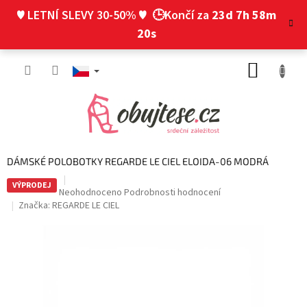
Přejít
♥ LETNÍ SLEVY 30-50% ♥
🕒Končí za
23d 7h 58m
na
obsah
19s
NÁKUP
KOŠÍK
DÁMSKÉ POLOBOTKY REGARDE LE CIEL ELOIDA-06 MODRÁ
VÝPRODEJ
Průměrné
Neohodnoceno
Podrobnosti hodnocení
hodnocení
Značka:
REGARDE LE CIEL
produktu
je
0,0
z
5
hvězdiček.