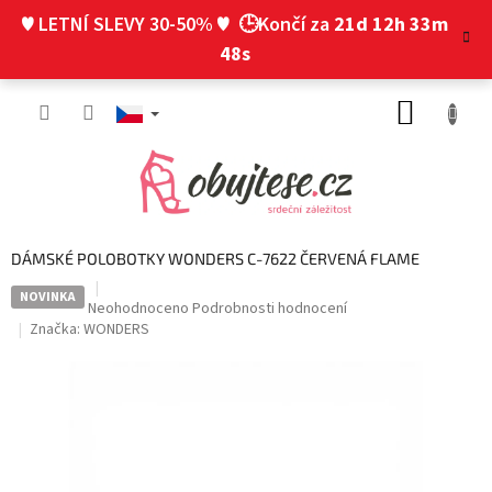
Přejít
♥ LETNÍ SLEVY 30-50% ♥
🕒Končí za
21d 12h 33m
na
obsah
47s
NÁKUP
KOŠÍK
DÁMSKÉ POLOBOTKY WONDERS C-7622 ČERVENÁ FLAME
NOVINKA
Průměrné
Neohodnoceno
Podrobnosti hodnocení
hodnocení
Značka:
WONDERS
produktu
je
0,0
z
5
hvězdiček.