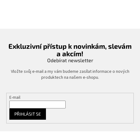
Exkluzivní přístup k novinkám, slevám
a akcím!
Odebírat newsletter
Vložte svůj e-mail a my vám budeme zasílat informace o nových
produktech na našem e-shopu.
E-mail
PŘIHLÁSIT SE
Z