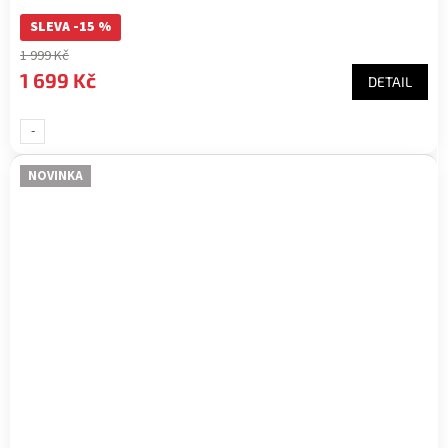
SLEVA -15 %
1 999 Kč
1 699 Kč
DETAIL
-
UNI-
NOVINKA