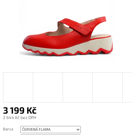
3 199 Kč
2 644 Kč bez DPH
Měrná
Barva
cena: