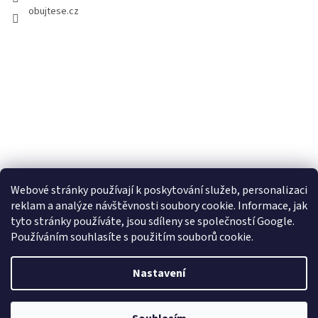
obujtese.cz
Webové stránky používají k poskytování služeb, personalizaci
reklam a analýze návštěvnosti soubory cookie. Informace, jak
tyto stránky používáte, jsou sdíleny se společností Google.
Používáním souhlasíte s použitím souborů cookie.
Vytvořil Shoptet
Nastavení
Copyright 2026
Obujtese.cz-srdeční záležitost
. Všechna práva