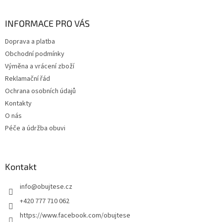
á
p
a
INFORMACE PRO VÁS
t
Doprava a platba
í
Obchodní podmínky
Výměna a vrácení zboží
Reklamační řád
Ochrana osobních údajů
Kontakty
O nás
Péče a údržba obuvi
Kontakt
info
@
obujtese.cz
+420 777 710 062
https://www.facebook.com/obujtese