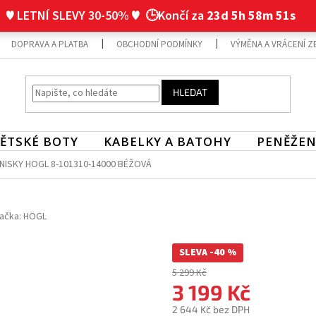
♥ LETNÍ SLEVY 30-50% ♥
🕒Končí za
23d 5h 58m 50s
DOPRAVA A PLATBA
OBCHODNÍ PODMÍNKY
VÝMĚNA A VRÁCENÍ Z
HLEDAT
ĚTSKÉ BOTY
KABELKY A BATOHY
PENĚŽEN
NISKY HOGL 8-101310-14000 BÉŽOVÁ
ačka:
HÖGL
SLEVA -40 %
5 299 Kč
3 199 Kč
2 644 Kč bez DPH