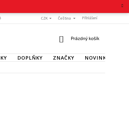
CZK
Čeština
BOŽÍ
REKLAMAČNÍ ŘÁD
OCHRANA OSOBNÍCH ÚDAJŮ
Přihlášení
KONTAKT
NÁKUPNÍ
Prázdný košík
KOŠÍK
KY
DOPLŇKY
ZNAČKY
NOVINKY
SL