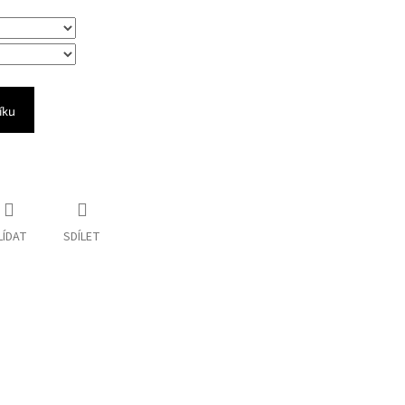
íku
LÍDAT
SDÍLET