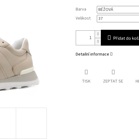
Měrná
Barva
cena:
Velikost
Přidat do koš
Detailní informace
TISK
ZEPTAT SE
H