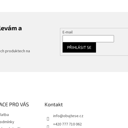
slevám a
E-mail
PŘIHLÁSIT SE
ých produktech na
ACE PRO VÁS
Kontakt
latba
info
@
obujtese.cz
podmínky
+420 777 710 062