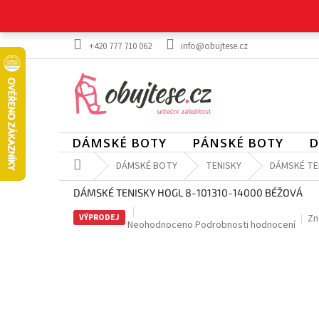
Přejít
na
obsah
+420 777 710 062
info@obujtese.cz
DÁMSKÉ BOTY
PÁNSKÉ BOTY
D
Domů
DÁMSKÉ BOTY
TENISKY
DÁMSKÉ TE
DÁMSKÉ TENISKY HOGL 8-101310-14000 BÉŽOVÁ
VÝPRODEJ
Zn
Průměrné
Neohodnoceno
Podrobnosti hodnocení
hodnocení
produktu
je
0,0
z
5