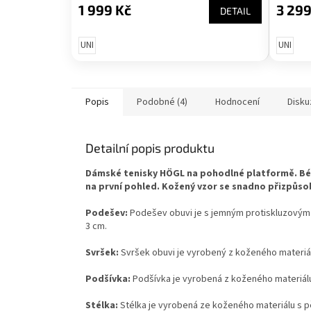
1 999 Kč
3 299
DETAIL
UNI
UNI
Popis
Podobné (4)
Hodnocení
Disku
Detailní popis produktu
Dámské tenisky HÖGL na pohodlné platformě. Béž
na první pohled. Kožený vzor se snadno přizpůso
Podešev:
Podešev obuvi je s jemným protiskluzovým
3 cm.
Svršek:
Svršek obuvi je vyrobený z koženého materiál
Podšívka:
Podšívka je vyrobená z koženého materiál
Stélka:
Stélka je vyrobená ze koženého materiálu s p