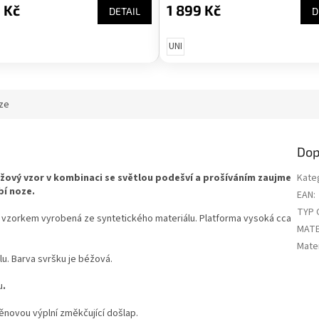
 Kč
1 899 Kč
DETAIL
D
UNI
ze
Dop
ový vzor v kombinaci se světlou podešví a prošíváním zaujme
Kate
bí noze.
EAN
:
TYP 
 vzorkem vyrobená ze syntetického materiálu. Platforma vysoká cca
MATE
Mater
u. Barva svršku je béžová.
u
.
ěnovou výplní změkčující došlap.