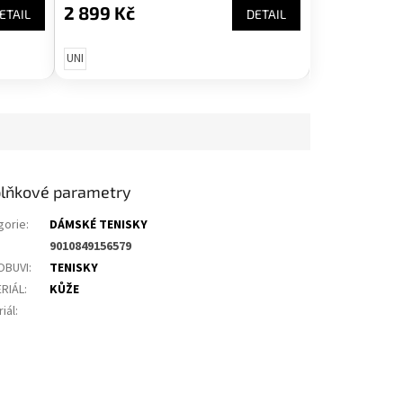
2 899 Kč
ETAIL
DETAIL
UNI
lňkové parametry
gorie
:
DÁMSKÉ TENISKY
9010849156579
OBUVI
:
TENISKY
RIÁL
:
KŮŽE
iál
: