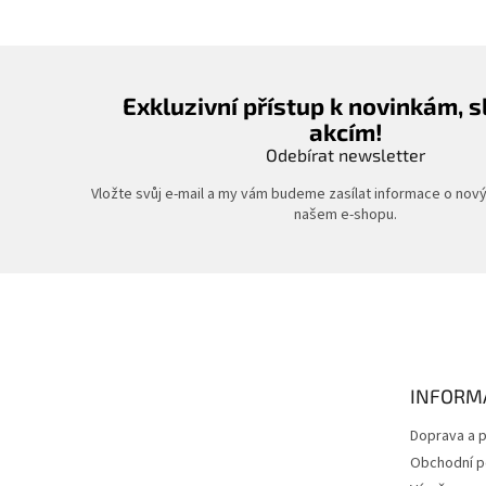
Exkluzivní přístup k novinkám, 
akcím!
Odebírat newsletter
Vložte svůj e-mail a my vám budeme zasílat informace o nov
našem e-shopu.
Z
á
p
a
t
INFORM
í
Doprava a p
Obchodní 