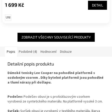
1 699 Kč
DETAIL
UNI
ZOBRAZIT VŠECHNY SOUVISEJÍCÍ PRODUKTY
Popis
Podobné (4)
Hodnocení
Diskuze
Detailní popis produktu
Dámské tenisky Lee Cooper na pohodlné platformě s
ozdobným vzorem . Díky bytelné platformě jsou pohodlné
a tlumí nárazy při došlapu.
Podešev:
Podešev obuvi je s protiskluzovým vzorkem
vyrobená ze syntetického materiálu. Na platformě vysoké 3 cm.
Svršek:
Svršek obuvi je vyrobený z textilního materiálu. Barva