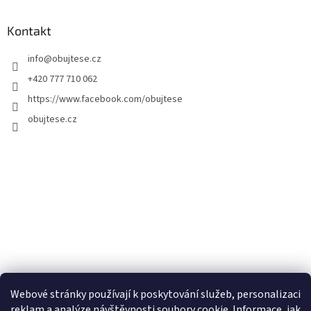
Kontakt
info
@
obujtese.cz
+420 777 710 062
https://www.facebook.com/obujtese
obujtese.cz
Webové stránky používají k poskytování služeb, personalizaci
reklam a analýze návštěvnosti soubory cookie. Informace, jak