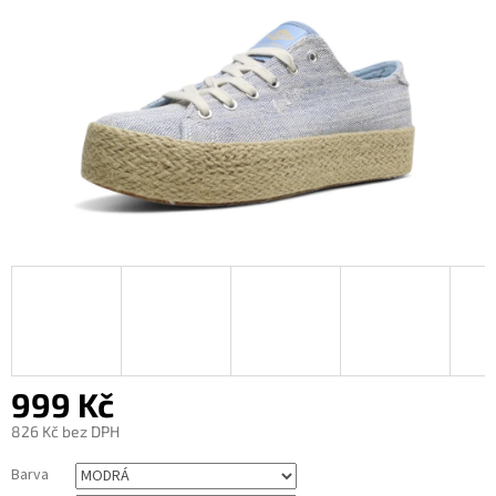
999 Kč
826 Kč bez DPH
Měrná
Barva
cena: