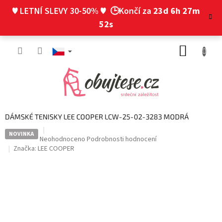
Přejít
♥ LETNÍ SLEVY 30-50% ♥
🕒Končí za
23d 6h 27m
na
obsah
51s
NÁKUP
KOŠÍK
DÁMSKÉ TENISKY LEE COOPER LCW-25-02-3283 MODRÁ
NOVINKA
Průměrné
Neohodnoceno
Podrobnosti hodnocení
hodnocení
Značka:
LEE COOPER
produktu
je
0,0
z
5
hvězdiček.