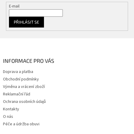
E-mail
PŘIHLÁSIT SE
Z
á
p
a
INFORMACE PRO VÁS
t
Doprava a platba
í
Obchodní podmínky
Výměna a vrácení zboží
Reklamační řád
Ochrana osobních údajů
Kontakty
O nás
Péče a údržba obuvi