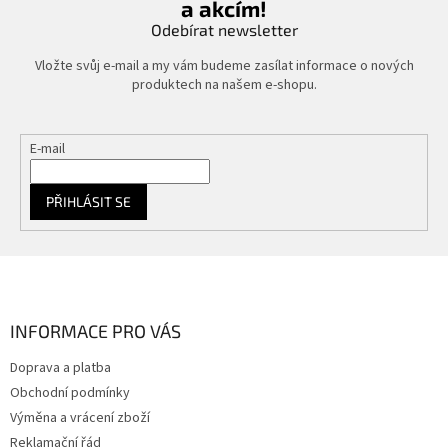
a akcím!
Odebírat newsletter
Vložte svůj e-mail a my vám budeme zasílat informace o nových
produktech na našem e-shopu.
E-mail
PŘIHLÁSIT SE
Z
á
p
a
INFORMACE PRO VÁS
t
Doprava a platba
í
Obchodní podmínky
Výměna a vrácení zboží
Reklamační řád