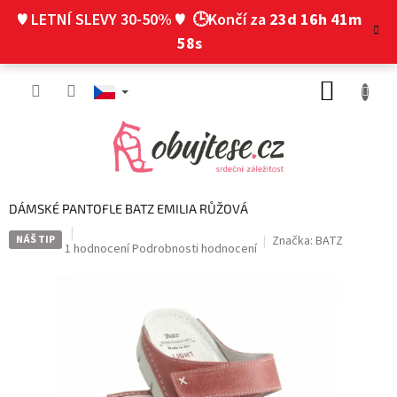
Přejít
♥ LETNÍ SLEVY 30-50% ♥
🕒Končí za
23d 16h 41m
na
obsah
57s
NÁKUP
KOŠÍK
DÁMSKÉ PANTOFLE BATZ EMILIA RŮŽOVÁ
NÁŠ TIP
Značka:
BATZ
Průměrné
1 hodnocení
Podrobnosti hodnocení
hodnocení
produktu
je
5,0
z
5
hvězdiček.