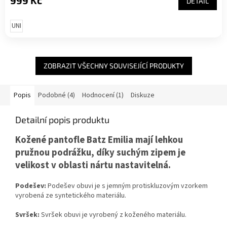
999 Kč
DETAIL
UNI
ZOBRAZIT VŠECHNY SOUVISEJÍCÍ PRODUKTY
Popis
Podobné (4)
Hodnocení (1)
Diskuze
Detailní popis produktu
Kožené pantofle Batz Emilia mají lehkou
pružnou podrážku, díky suchým zipem je
velikost v oblasti nártu nastavitelná.
Podešev:
Podešev obuvi je s jemným protiskluzovým vzorkem
vyrobená ze syntetického materiálu.
Svršek:
Svršek obuvi je vyrobený z koženého materiálu.