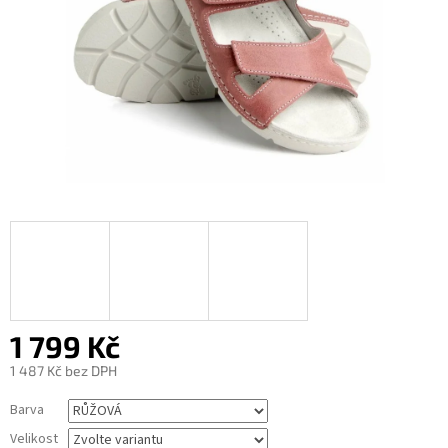
1 799 Kč
1 487 Kč bez DPH
Měrná
Barva
cena:
Velikost