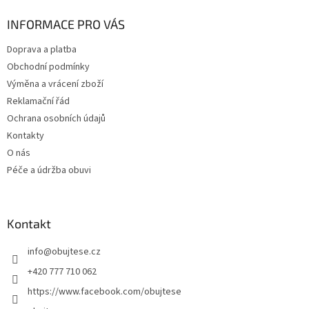
p
a
INFORMACE PRO VÁS
t
Doprava a platba
í
Obchodní podmínky
Výměna a vrácení zboží
Reklamační řád
Ochrana osobních údajů
Kontakty
O nás
Péče a údržba obuvi
Kontakt
info
@
obujtese.cz
+420 777 710 062
https://www.facebook.com/obujtese