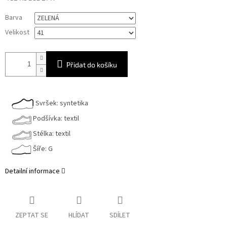
Měrná
Barva
cena:
Velikost
Přidat do košíku
Svršek: syntetika
Podšívka: textil
Stélka: textil
Šíře: G
Detailní informace
ZEPTAT SE
HLÍDAT
SDÍLET