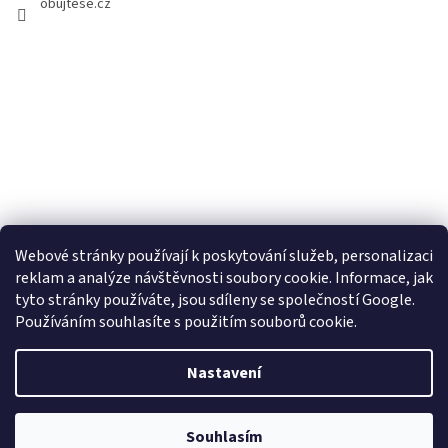
obujtese.cz
Webové stránky používají k poskytování služeb, personalizaci
reklam a analýze návštěvnosti soubory cookie. Informace, jak
tyto stránky používáte, jsou sdíleny se společností Google.
Používáním souhlasíte s použitím souborů cookie.
Vytvořil Shoptet
Nastavení
Copyright 2026
Obujtese.cz-srdeční záležitost
. Všechna práva
Souhlasím
vyhrazena.