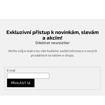
Exkluzivní přístup k novinkám, slevám
a akcím!
Odebírat newsletter
Vložte svůj e-mail a my vám budeme zasílat informace o nových
produktech na našem e-shopu.
E-mail
PŘIHLÁSIT SE
Z
á