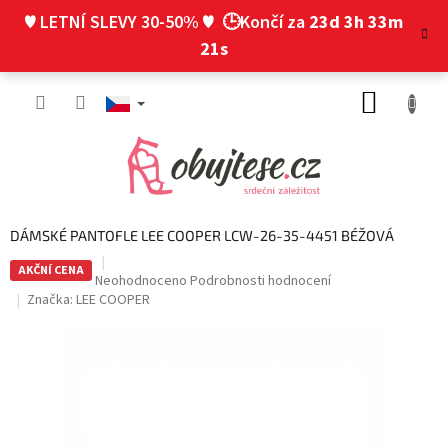
Přejít
♥ LETNÍ SLEVY 30-50% ♥
🕒Končí za
23d 3h 33m
na
obsah
20s
NÁKUP
KOŠÍK
DÁMSKÉ PANTOFLE LEE COOPER LCW-26-35-4451 BÉŽOVÁ
AKČNÍ CENA
Průměrné
Neohodnoceno
Podrobnosti hodnocení
hodnocení
Značka:
LEE COOPER
produktu
je
0,0
z
5
hvězdiček.